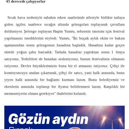
45 derecede çalışıyorlar
Sıcak hava nedeniyle sabahın erken saatlerinde ailesiyle birlikte tarlaya
giden işçiler, saatlerce sıcağın altında şelengoları toplayarak çuvallara
dolduruyor. Şelengo toplayan Haşim Yumru, sebzenin tanıtımı için festival
yapılmasını istediklerini söyledi. Yumru, "İki buçuk aylık ekim ve bakım
aşamasından sonra şelengonun hasadına başladık. Hasadına kadar geçen
sürede yoğun çaba harcadık. Tarlada hasadını yaptıktan sonra 1 liraya
satıyoruz. Yetkililere de buradan sesleniyoruz, bunun festivalinin olmasını
istiyoruz. Devlet büyüklerimizin buna bir el atmasını istiyoruz. Çiftçi ile
komisyoncuyu aradan çıkartarak, çiftçi ile satıcı, yani halk arasında, bunu
yiyen halk arasında bir bağlantı kurması lazım. Bunu belediyemiz ve
ekenlerin arasında toplanıp bir fiyatın belirlenmesi lazım. Karşılıklı bir
memnuniyetin olması gerekiyor” ifadelerini kulandı.