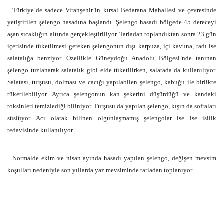
Türkiye’de sadece Viranşehir`in kırsal Bedarana Mahallesi ve çevresinde
yetiştirilen şelengo hasadına başlandı. Şelengo hasadı bölgede 45 dereceyi
aşan sıcaklığın altında gerçekleştiriliyor. Tarladan toplandıktan sonra 23 gün
içerisinde tüketilmesi gereken şelengonun dışı karpuza, içi kavuna, tadı ise
salatalığa benziyor. Özellikle Güneydoğu Anadolu Bölgesi`nde tanınan
şelengo tuzlanarak salatalık gibi elde tüketilirken, salatada da kullanılıyor.
Salatası, turşusu, dolması ve cacığı yapılabilen şelengo, kabuğu ile birlikte
tüketilebiliyor. Ayrıca şelengonun kan şekerini düşürdüğü ve kandaki
toksinleri temizlediği biliniyor. Turşusu da yapılan şelengo, kışın da sofraları
süslüyor. Acı olarak bilinen olgunlaşmamış şelengolar ise ise isilik
tedavisinde kullanılıyor.
Normalde ekim ve nisan ayında hasadı yapılan şelengo, değişen mevsim
koşulları nedeniyle son yıllarda yaz mevsiminde tarladan toplanıyor.