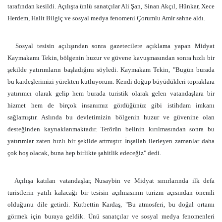
tarafından kesildi. Açılışta ünlü sanatçılar Ali Şan, Sinan Akçıl, Hünkar, Xece
Herdem, Halit Bilgiç ve sosyal medya fenomeni Çorumlu Amir sahne aldı.
Sosyal tesisin açılışından sonra gazetecilere açıklama yapan Midyat
Kaymakamı Tekin, bölgenin huzur ve güvene kavuşmasından sonra hızlı bir
şekilde yatırımların başladığını söyledi. Kaymakam Tekin, "Bugün burada
bu kardeşlerimizi yürekten kutluyorum. Kendi doğup büyüdükleri topraklara
yatırımcı olarak gelip hem burada turistik olarak gelen vatandaşlara bir
hizmet hem de birçok insanımız gördüğünüz gibi istihdam imkanı
sağlamıştır. Aslında bu devletimizin bölgenin huzur ve güvenine olan
desteğinden kaynaklanmaktadır. Terörün belinin kırılmasından sonra bu
yatırımlar zaten hızlı bir şekilde artmıştır. İnşallah ilerleyen zamanlar daha
çok hoş olacak, buna hep birlikte şahitlik edeceğiz" dedi.
Açılışa katılan vatandaşlar, Nusaybin ve Midyat sınırlarında ilk defa
turistlerin yatılı kalacağı bir tesisin açılmasının turizm açısından önemli
olduğunu dile getirdi. Kutbettin Kardaş, "Bu atmosferi, bu doğal ortamı
görmek için buraya geldik. Ünü sanatçılar ve sosyal medya fenomenleri