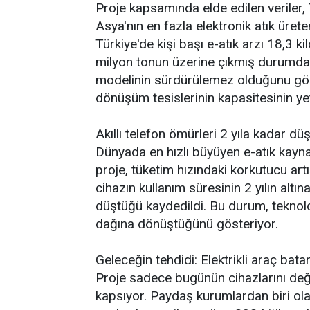
Proje kapsamında elde edilen veriler,
Asya'nın en fazla elektronik atık ürete
Türkiye'de kişi başı e-atık arzı 18,3 ki
milyon tonun üzerine çıkmış durumda. 
modelinin sürdürülemez olduğunu göste
dönüşüm tesislerinin kapasitesinin yet
Akıllı telefon ömürleri 2 yıla kadar dü
Dünyada en hızlı büyüyen e-atık kayna
proje, tüketim hızındaki korkutucu art
cihazın kullanım süresinin 2 yılın altı
düştüğü kaydedildi. Bu durum, teknolo
dağına dönüştüğünü gösteriyor.
Geleceğin tehdidi: Elektrikli araç batar
Proje sadece bugünün cihazlarını değil,
kapsıyor. Paydaş kurumlardan biri ol