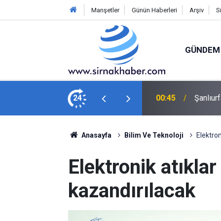
Manşetler
Günün Haberleri
Arşiv
S
GÜNDEM
lahlı saldırı: 1'i çocuk 2 yaralı
24
00:36
BARIŞ 
Anasayfa
Bilim Ve Teknoloji
Elektron
Elektronik atıkla
kazandırılacak