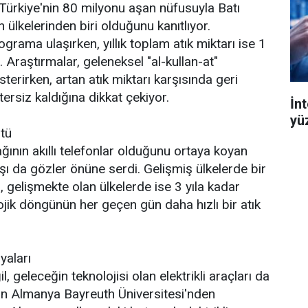
 Türkiye'nin 80 milyonu aşan nüfusuyla Batı
n ülkelerinden biri olduğunu kanıtlıyor.
lograma ulaşırken, yıllık toplam atık miktarı ise 1
Araştırmalar, geleneksel "al-kullan-at"
rirken, artan atık miktarı karşısında geri
ersiz kaldığına dikkat çekiyor.
İn
yü
ştü
ğının akıllı telefonlar olduğunu ortaya koyan
ışı da gözler önüne serdi. Gelişmiş ülkelerde bir
na, gelişmekte olan ülkelerde ise 3 yıla kadar
jik döngünün her geçen gün daha hızlı bir atık
yaları
 geleceğin teknolojisi olan elektrikli araçları da
an Almanya Bayreuth Üniversitesi'nden