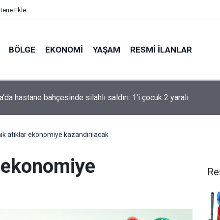
itene Ekle
BÖLGE
EKONOMI
YAŞAM
RESMI İLANLAR
ÇIĞLIĞININ MİLADI MI YOKSA MİADI MI?
ik atıklar ekonomiye kazandırılacak
r ekonomiye
Re