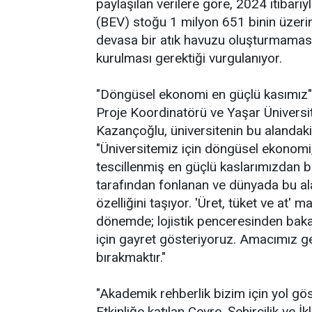
paylaşılan verilere göre, 2024 itibarıy
(BEV) stoğu 1 milyon 651 binin üzerine
devasa bir atık havuzu oluşturmamas
kurulması gerektiği vurgulanıyor.
"Döngüsel ekonomi en güçlü kasımız"
Proje Koordinatörü ve Yaşar Üniversit
Kazançoğlu, üniversitenin bu alandaki
"Üniversitemiz için döngüsel ekonomi,
tescillenmiş en güçlü kaslarımızdan b
tarafından fonlanan ve dünyada bu al
özelliğini taşıyor. 'Üret, tüket ve at' 
dönemde; lojistik penceresinden bak
için gayret gösteriyoruz. Amacımız ge
bırakmaktır."
"Akademik rehberlik bizim için yol gös
Etkinliğe katılan Çevre, Şehircilik ve 