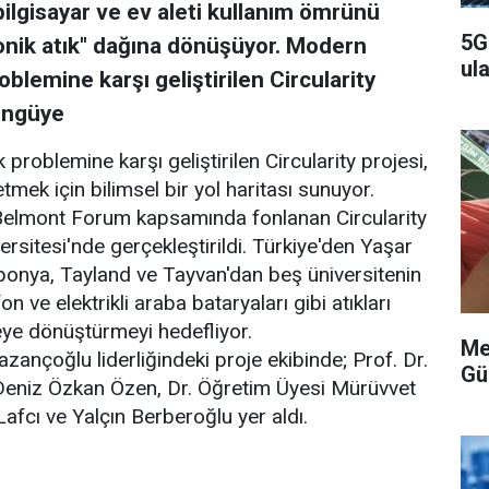
, bilgisayar ve ev aleti kullanım ömrünü
5G
onik atık" dağına dönüşüyor. Modern
ula
blemine karşı geliştirilen Circularity
döngüye
problemine karşı geliştirilen Circularity projesi,
tmek için bilimsel bir yol haritası sunuyor.
Belmont Forum kapsamında fonlanan Circularity
ersitesi'nde gerçekleştirildi. Türkiye'den Yaşar
aponya, Tayland ve Tayvan'dan beş üniversitenin
n ve elektrikli araba bataryaları gibi atıkları
ye dönüştürmeyi hedefliyor.
Me
azançoğlu liderliğindeki proje ekibinde; Prof. Dr.
Gü
Deniz Özkan Özen, Dr. Öğretim Üyesi Mürüvvet
afcı ve Yalçın Berberoğlu yer aldı.