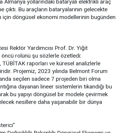
la Almanya yollarındaki bataryalı elektrikli araç
 çıktı. Bu araçların bataryalarının gelecekte
ı için döngüsel ekonomi modellerinin bugünden
esi Rektör Yardımcısı Prof. Dr. Yiğit
 öncü rolünü şu sözlerle özetledi:
 TÜBİTAK raporları ve küresel analizlerle
iridir. Projemiz, 2023 yılında Belmont Forum
anda seçilen sadece 7 projeden biri olma
mantığına dayanan lineer sistemlerin tıkandığı bu
arak bu yapıyı döngüsel bir modele çevirmek
lecek nesillere daha yaşanabilir bir dünya
terici"
İklim Değişikliği Bakanlığı Döngüsel Ekonomi ve