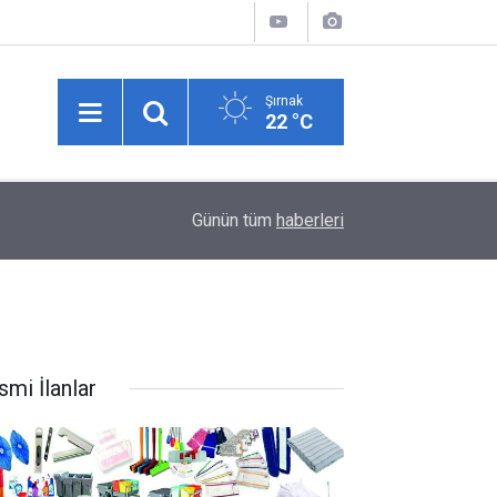
Şırnak
22 °C
00:31
TEKNOFEST Drone Yarışması İçin Şırnak’ta Bugü
Günün tüm
haberleri
smi İlanlar