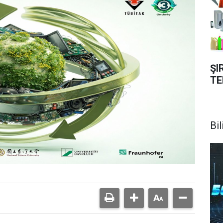
ŞI
TE
Bi