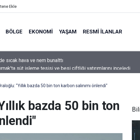
itene Ekle
BÖLGE
EKONOMI
YAŞAM
RESMI İLANLAR
nak'ta süt işleme tesisi ve besi çiftliği yatırımlarını inceledi
aloğlu: "Yıllık bazda 50 bin ton karbon salınımı önlendi"
Yıllık bazda 50 bin ton
Bi
nlendi"