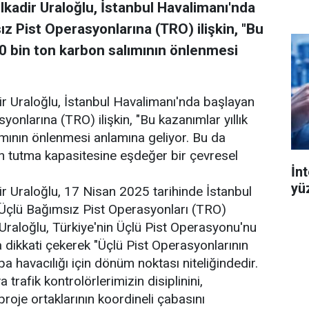
lkadir Uraloğlu, İstanbul Havalimanı'nda
z Pist Operasyonlarına (TRO) ilişkin, "Bu
50 bin ton karbon salımının önlenmesi
ir Uraloğlu, İstanbul Havalimanı'nda başlayan
onlarına (TRO) ilişkin, "Bu kazanımlar yıllık
ımının önlenmesi anlamına geliyor. Bu da
bon tutma kapasitesine eşdeğer bir çevresel
İn
yü
r Uraloğlu, 17 Nisan 2025 tarihinde İstanbul
Üçlü Bağımsız Pist Operasyonları (TRO)
raloğlu, Türkiye'nin Üçlü Pist Operasyonu'nu
 dikkati çekerek "Üçlü Pist Operasyonlarının
pa havacılığı için dönüm noktası niteliğindedir.
rafik kontrolörlerimizin disiplinini,
 proje ortaklarının koordineli çabasını