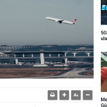
5G
ula
Me
Gü