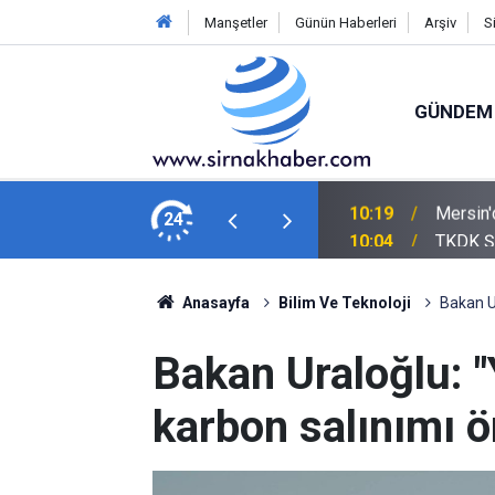
Manşetler
Günün Haberleri
Arşiv
S
GÜNDEM
alttı
24
10:04
TKDK Şır
Anasayfa
Bilim Ve Teknoloji
Bakan Ur
Bakan Uraloğlu: "
karbon salınımı ö