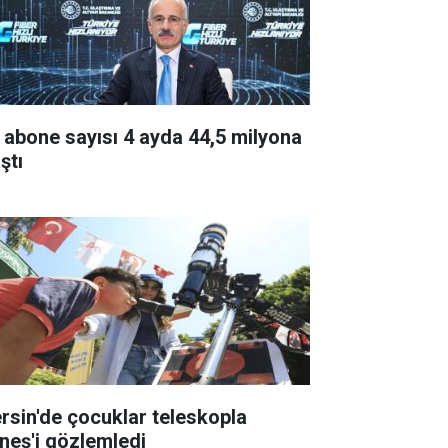
 abone sayısı 4 ayda 44,5 milyona
ştı
rsin'de çocuklar teleskopla
neş'i gözlemledi