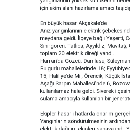
yangınlarının yüksek su tüketimi neden
için ekim alanı hazırlama amacı taşıdığı
En büyük hasar Akçakale’de
Anız yangınlarının elektrik şebekesin
meydana geldi. İlçeye bağlı Yeşerti, C
Sınırgören, Tatlıca, Ayyıldız, Mavitaş
toplam 20 elektrik direği yandı.
Harran’da Gözcü, Damlasu, Süleyman De
Bulgurlu mahallelerinde 18; Eyyübiye’
15, Haliliye’de Mil, Örencik, Küçük İs
Aşağı Sarpın Mahallesi’nde 6, Bozova
kullanılamaz hale geldi. Siverek ilçesi
sulama amacıyla kullanılan bir jenera
Ekipler hasarlı hatlarda onarım gerçek
Yangınların söndürülmesinin ardından 
elektrik dağıtım ekipleri sahaya indi. 