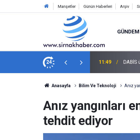
Manşetler
Günün Haberleri
Arşiv
S
GÜNDEM
Nevas O
ençlere veriye dayalı rehberlik sunuyor
24
11:10
fırsatı 
Anasayfa
Bilim Ve Teknoloji
Anız yan
Anız yangınları en
tehdit ediyor