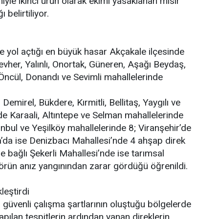
iyle ikinci ürün olarak ekimi yasaklanan mısır
 belirtiliyor.
de yol açtığı en büyük hasar Akçakale ilçesinde
evher, Yalınlı, Onortak, Güneren, Aşağı Beydaş,
, Öncül, Donandı ve Sevimli mahallelerinde
mirel, Bükdere, Kırmitli, Bellitaş, Yaygılı ve
de Karaali, Altıntepe ve Selman mahallelerinde
tanbul ve Yeşilköy mahallelerinde 8; Viranşehir’de
’da ise Denizbacı Mahallesi’nde 4 ahşap direk
ne bağlı Şekerli Mahallesi’nde ise tarımsal
törün anız yangınından zarar gördüğü öğrenildi.
leştirdi
güvenli çalışma şartlarının oluştuğu bölgelerde
Yapılan tespitlerin ardından yanan direklerin