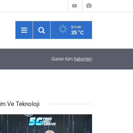
Şırnak
35 °C
10:34
Tarlada para etmeyen karpuzu pazarda kendisi s
Günün tüm
haberleri
lim Ve Teknoloji