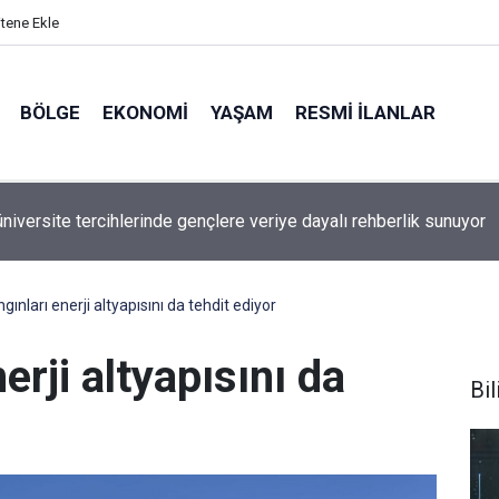
itene Ekle
BÖLGE
EKONOMI
YAŞAM
RESMI İLANLAR
utlet'ten alışveriş tutkunlarına dev kampanya: "1 alana 1 bedava"
başladı
gınları enerji altyapısını da tehdit ediyor
erji altyapısını da
Bi