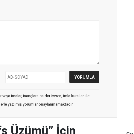
veya imalar, inançlara saldırı içeren, imla kuralları ile
flerle yazılmış yorumlar onaylanmamaktadır.
efs Üzümü” İçin