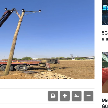
5G
ula
Me
Gü