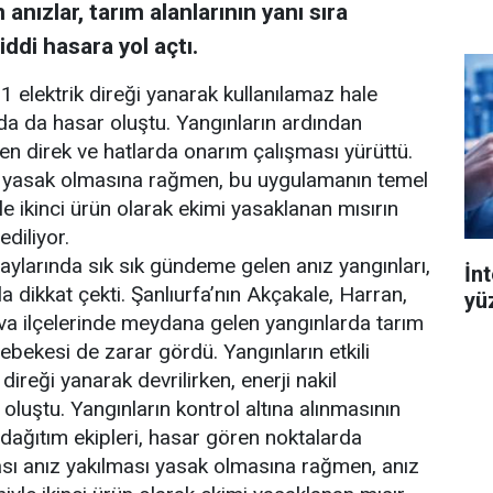
anızlar, tarım alanlarının yanı sıra
iddi hasara yol açtı.
1 elektrik direği yanarak kullanılamaz hale
ında da hasar oluştu. Yangınların ardından
en direk ve hatlarda onarım çalışması yürüttü.
ı yasak olmasına rağmen, bu uygulamanın temel
e ikinci ürün olarak ekimi yasaklanan mısırın
diliyor.
larında sık sık gündeme gelen anız yangınları,
İn
la dikkat çekti. Şanlıurfa’nın Akçakale, Harran,
yü
ova ilçelerinde meydana gelen yangınlarda tarım
 şebekesi de zarar gördü. Yangınların etkili
ireği yanarak devrilirken, enerji nakil
oluştu. Yangınların kontrol altına alınmasının
 dağıtım ekipleri, hasar gören noktalarda
ası anız yakılması yasak olmasına rağmen, anız