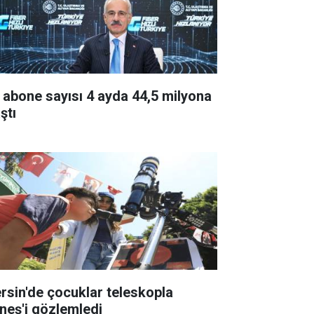
 abone sayısı 4 ayda 44,5 milyona
ştı
rsin'de çocuklar teleskopla
neş'i gözlemledi