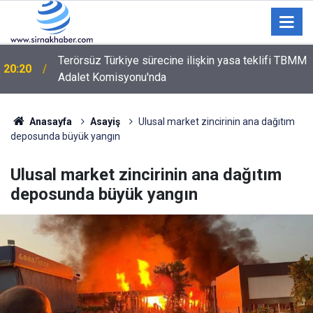
Terörsüz Türkiye sürecine ilişkin yasa teklifi TBMM
20:20
Adalet Komisyonu'nda
Şırnak’ta Toz Kabusu! Siirt ve Van Yoluna Bağlantı
18:59
Sağlayan Çevre Yolunda Vatandaşlar İsyan Etti
Anasayfa
Asayiş
Ulusal market zincirinin ana dağıtım
deposunda büyük yangın
Ulusal market zincirinin ana dağıtım
deposunda büyük yangın