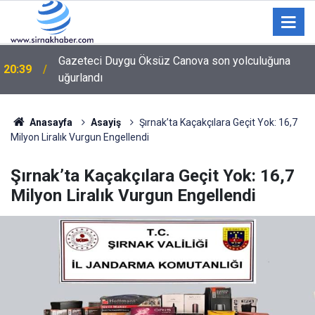
Gazeteci Duygu Öksüz Canova son yolculuğuna
20:39
uğurlandı
Hayırsever İş İnsanı Şerif Selçuk’tan Cizre Devlet
20:21
Hastanesine Ziyaret
Anasayfa
Asayiş
Şırnak’ta Kaçakçılara Geçit Yok: 16,7
Milyon Liralık Vurgun Engellendi
Şırnak’ta Kaçakçılara Geçit Yok: 16,7
Milyon Liralık Vurgun Engellendi