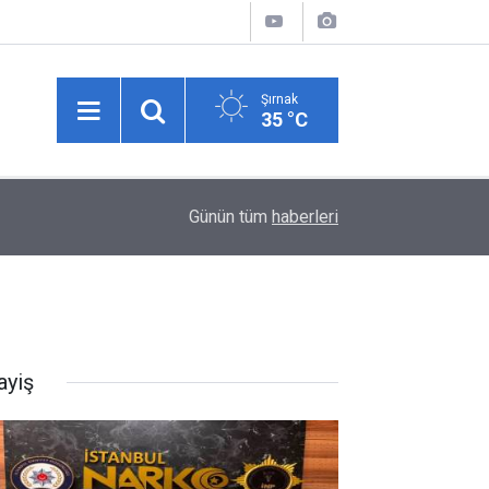
Şırnak
35 °C
Beylikdüzü'nde uyuşturucu operasyonu: 62 kilo
11:49
Günün tüm
haberleri
geçirildi
ayiş