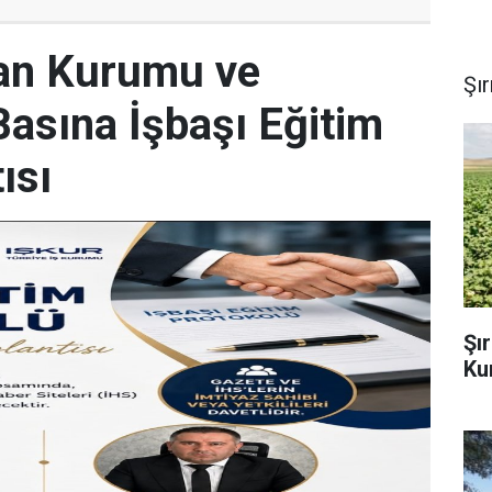
lan Kurumu ve
Şı
Basına İşbaşı Eğitim
ısı
Şı
Ku