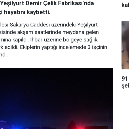
eşilyurt Demir Çelik Fabrikası'nda
kal
 hayatını kaybetti.
esi Sakarya Caddesi üzerindeki Yeşilyurt
tesisinde akşam saatlerinde meydana gelen
ımına kapıldı. İhbar üzerine bölgeye sağlık,
 edildi. Ekiplerin yaptığı incelemede 3 işçinin
ndi.
91
şe