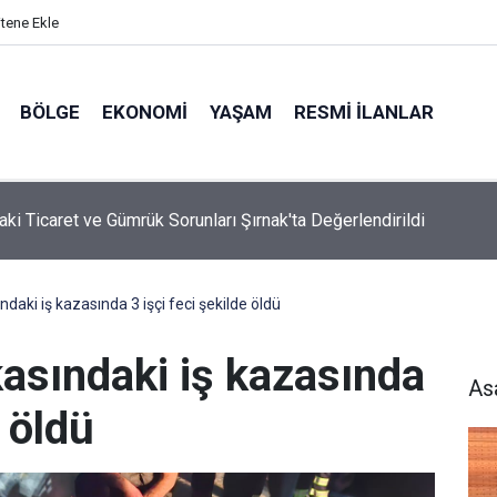
itene Ekle
BÖLGE
EKONOMI
YAŞAM
RESMI İLANLAR
aki Ticaret ve Gümrük Sorunları Şırnak'ta Değerlendirildi
ndaki iş kazasında 3 işçi feci şekilde öldü
kasındaki iş kazasında
As
e öldü