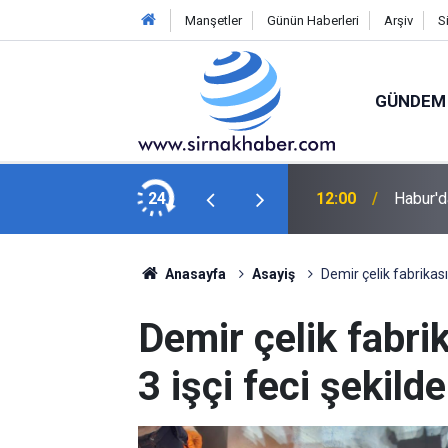
Manşetler
Günün Haberleri
Arşiv
S
GÜNDEM
Rekor Tazeledi
24
12:00
Habur'd
Anasayfa
Asayiş
Demir çelik fabrikası
Demir çelik fabri
3 işçi feci şekild