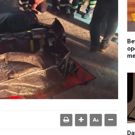
Be
op
me
Da