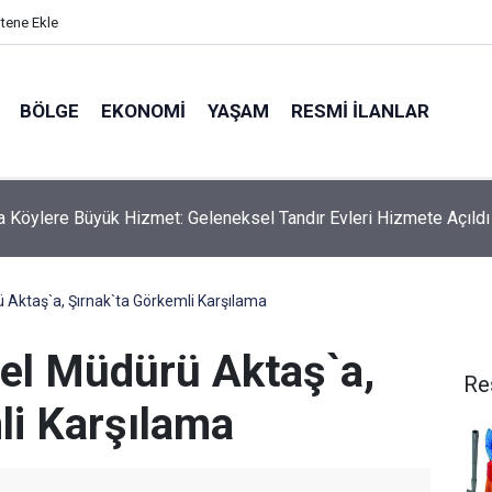
itene Ekle
BÖLGE
EKONOMI
YAŞAM
RESMI İLANLAR
ta Köylere Büyük Hizmet: Geleneksel Tandır Evleri Hizmete Açıldı
Aktaş`a, Şırnak`ta Görkemli Karşılama
el Müdürü Aktaş`a,
Re
li Karşılama