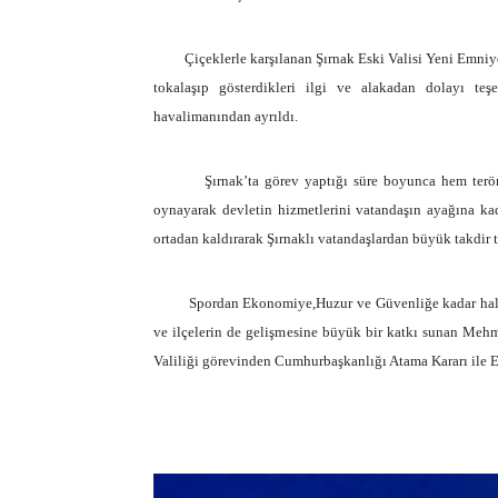
Çiçeklerle karşılanan Şırnak Eski Valisi Yeni Emni
tokalaşıp gösterdikleri ilgi ve alakadan dolayı teş
havalimanından ayrıldı.
Şırnak’ta görev yaptığı süre boyunca hem ter
oynayarak devletin hizmetlerini vatandaşın ayağına k
ortadan kaldırarak Şırnaklı vatandaşlardan büyük takdir t
Spordan Ekonomiye,Huzur ve Güvenliğe kadar halkın 
ve ilçelerin de gelişmesine büyük bir katkı sunan Mehm
Valiliği görevinden Cumhurbaşkanlığı Atama Kararı ile