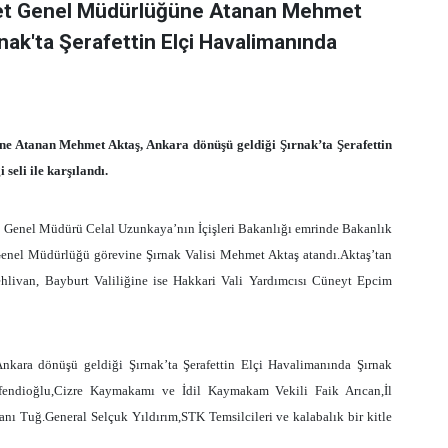
iyet Genel Müdürlüğüne Atanan Mehmet
nak'ta Şerafettin Elçi Havalimanında
e Atanan Mehmet Aktaş, Ankara dönüşü geldiği Şırnak’ta Şerafettin
seli ile karşılandı.
 Genel Müdürü Celal Uzunkaya’nın İçişleri Bakanlığı emrinde Bakanlık
Genel Müdürlüğü görevine Şırnak Valisi Mehmet Aktaş atandı.Aktaş’tan
ehlivan, Bayburt Valiliğine ise Hakkari Vali Yardımcısı Cüneyt Epcim
ara dönüşü geldiği Şırnak’ta Şerafettin Elçi Havalimanında Şırnak
Efendioğlu,Cizre Kaymakamı ve İdil Kaymakam Vekili Faik Arıcan,İl
 Tuğ.General Selçuk Yıldırım,STK Temsilcileri ve kalabalık bir kitle