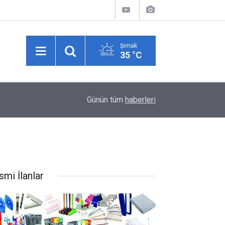
Şırnak
35 °C
Şırnak’ta 47 Derecede Hayati Çalışma! Riskli Kay
13:21
Günün tüm
haberleri
Oldu
smi İlanlar