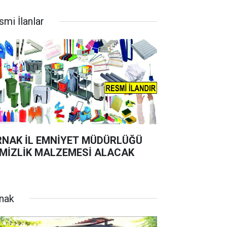
smi İlanlar
RNAK İL EMNİYET MÜDÜRLÜĞÜ
MİZLİK MALZEMESİ ALACAK
rnak