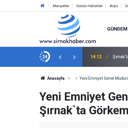
Manşetler
Günün Haberleri
Arşiv
S
GÜNDEM
rağmen buğday hasadı mesaisi sürüyor
24
14:12
Şırnak'
Anasayfa
Yeni Emniyet Genel Müdürü 
Yeni Emniyet Gen
Şırnak`ta Görkem