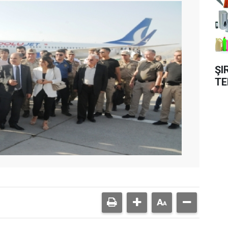
ŞI
TE