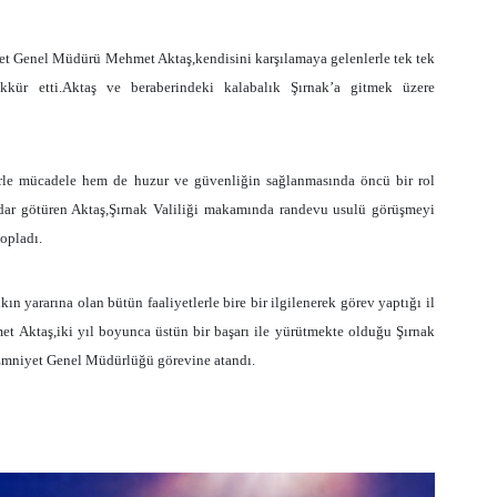
yet Genel Müdürü Mehmet Aktaş,kendisini karşılamaya gelenlerle tek tek
ekkür etti.Aktaş ve beraberindeki kalabalık Şırnak’a gitmek üzere
örle mücadele hem de huzur ve güvenliğin sağlanmasında öncü bir rol
adar götüren Aktaş,Şırnak Valiliği makamında randevu usulü görüşmeyi
opladı.
yararına olan bütün faaliyetlerle bire bir ilgilenerek görev yaptığı il
et Aktaş,iki yıl boyunca üstün bir başarı ile yürütmekte olduğu Şırnak
 Emniyet Genel Müdürlüğü görevine atandı.