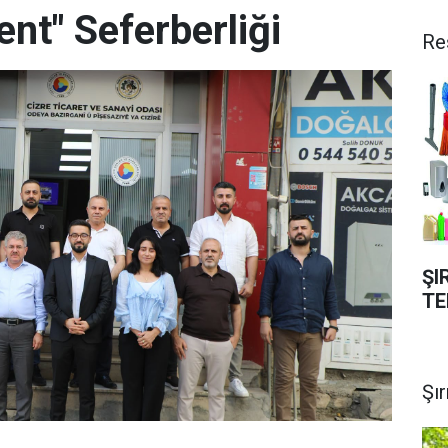
ent" Seferberliği
Re
ŞI
TE
Şı