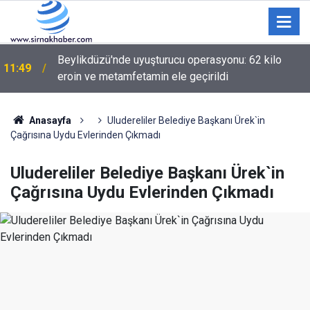
Beylikdüzü'nde uyuşturucu operasyonu: 62 kilo
11:49
eroin ve metamfetamin ele geçirildi
Şırnak'ta Pamuk Tarlalarında Dikenli Kurt Takibi
11:40
Sürüyor
Anasayfa
Uludereliler Belediye Başkanı Ürek`in
Çağrısına Uydu Evlerinden Çıkmadı
Uludereliler Belediye Başkanı Ürek`in
Çağrısına Uydu Evlerinden Çıkmadı