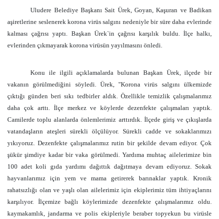
Uludere Belediye Başkanı Sait Ürek, Goyan, Kaşuran ve Badikan
aşiretlerine seslenerek korona virüs salgını nedeniyle bir süre daha evlerinde
kalması çağrısı yaptı. Başkan Ürek`in çağrısı karşılık buldu. İlçe halkı,
evlerinden çıkmayarak korona virüsün yayılmasını önledi.
Konu ile ilgili açıklamalarda bulunan Başkan Ürek, ilçede bir
vakanın görülmediğini söyledi. Ürek, "Korona virüs salgını ülkemizde
çıktığı günden beri sıkı tedbirler aldık. Özellikle temizlik çalışmalarımız
daha çok arttı. İlçe merkez ve köylerde dezenfekte çalışmaları yaptık.
Camilerde toplu alanlarda önlemlerimiz arttırdık. İlçede giriş ve çıkışlarda
vatandaşların ateşleri sürekli ölçülüyor. Sürekli cadde ve sokaklarımızı
yıkıyoruz. Dezenfekte çalışmalarımız rutin bir şekilde devam ediyor. Çok
şükür şimdiye kadar bir vaka görülmedi. Yardıma muhtaç ailelerimize bin
100 adet koli gıda yardımı dağıttık dağıtmaya devam ediyoruz. Sokak
hayvanlarımız için yem ve mama getirerek barınaklar yaptık. Kronik
rahatsızlığı olan ve yaşlı olan ailelerimiz için ekiplerimiz tüm ihtiyaçlarını
karşılıyor. İlçemize bağlı köylerimizde dezenfekte çalışmalarımız oldu.
kaymakamlık, jandarma ve polis ekipleriyle beraber topyekun bu virüsle