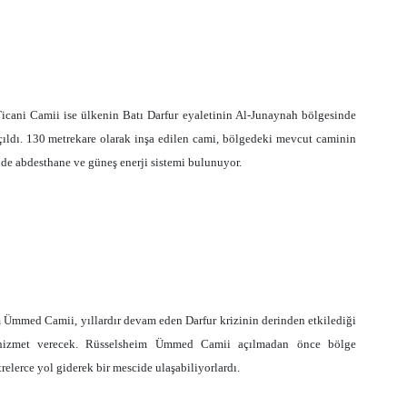
icani Camii ise ülkenin Batı Darfur eyaletinin Al-Junaynah bölgesinde
ıldı.
130 metrekare
olarak inşa edilen cami, bölgedeki mevcut caminin
inde abdesthane ve güneş enerji sistemi bulunuyor.
 Ümmed Camii, yıllardır devam eden Darfur krizinin derinden etkilediği
hizmet verecek. Rüsselsheim Ümmed Camii açılmadan önce bölge
erce yol giderek bir mescide ulaşabiliyorlardı.