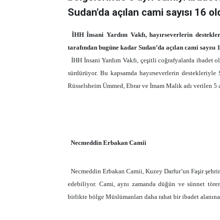
Sudan'da açılan cami sayısı 16 oldu
İHH İnsani Yardım Vakfı, hayırseverlerin destekleri
tarafından bugüne kadar Sudan’da açılan cami sayısı 
İHH İnsani Yardım Vakfı, çeşitli coğrafyalarda ibadet 
sürdürüyor. Bu kapsamda hayırseverlerin destekleriyle
Rüsselsheim Ümmed, Ebrar ve İmam Malik adı verilen 5 ay
Necmeddin Erbakan Camii
Necmeddin Erbakan Camii, Kuzey Darfur’un Faşir şehrinde
edebiliyor. Cami, aynı zamanda düğün ve sünnet törenl
birlikte bölge Müslümanları daha rahat bir ibadet alanın