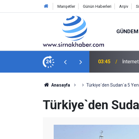
Manşetler
Günün Haberleri
Arşiv
S
GÜNDEM
ı yüzde 92,3 oldu
24
02:30
İsmail 
Anasayfa
Türkiye`den Sudan`a 5 Yen
Türkiye`den Suda