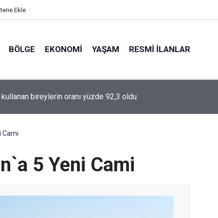
itene Ekle
BÖLGE
EKONOMI
YAŞAM
RESMI İLANLAR
Kartal: "Rövanşa da 0-0 gibi giderek turu geçmek istiyoruz"
i Cami
n`a 5 Yeni Cami