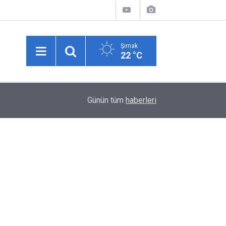
Şırnak
22 °C
00:58
UEFA Şampiyonlar Liginde Fenerbahçe, Sturm Gr
Günün tüm
haberleri