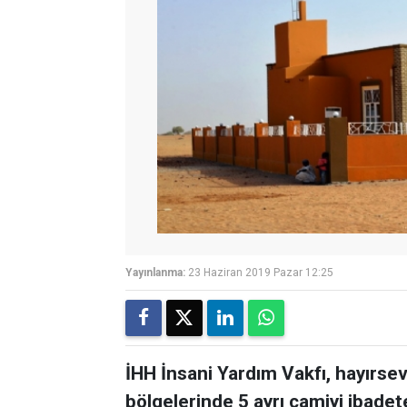
Yayınlanma:
23 Haziran 2019 Pazar 12:25
İHH İnsani Yardım Vakfı, hayırsev
bölgelerinde 5 ayrı camiyi ibadet