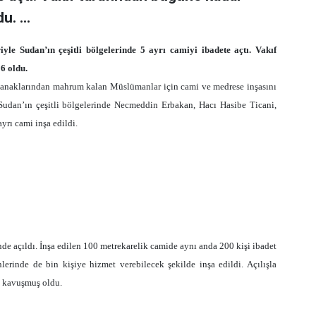
. ...
yle Sudan’ın çeşitli bölgelerinde 5 ayrı camiyi ibadete açtı. Vakıf
16 oldu.
olanaklarından mahrum kalan Müslümanlar için cami ve medrese inşasını
 Sudan’ın çeşitli bölgelerinde Necmeddin Erbakan, Hacı Hasibe Ticani,
rı cami inşa edildi.
 açıldı. İnşa edilen 100 metrekarelik camide aynı anda 200 kişi ibadet
erinde de bin kişiye hizmet verebilecek şekilde inşa edildi. Açılışla
a kavuşmuş oldu.