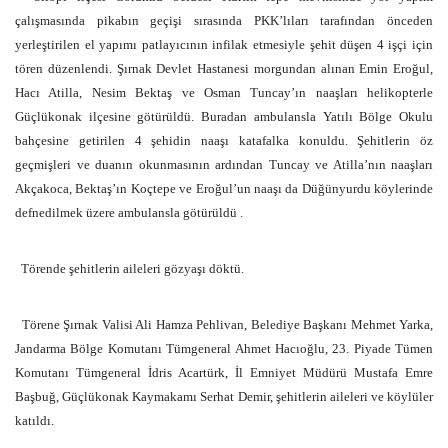
çalışmasında pikabın geçişi sırasında PKK’lıları tarafından önceden
yerleştirilen el yapımı patlayıcının infilak etmesiyle şehit düşen 4 işçi için
tören düzenlendi. Şırnak Devlet Hastanesi morgundan alınan Emin Eroğul,
Hacı Atilla, Nesim Bektaş ve Osman Tuncay’ın naaşları helikopterle
Güçlükonak ilçesine götürüldü. Buradan ambulansla Yatılı Bölge Okulu
bahçesine getirilen 4 şehidin naaşı katafalka konuldu. Şehitlerin öz
geçmişleri ve duanın okunmasının ardından Tuncay ve Atilla’nın naaşları
Akçakoca, Bektaş’ın Koçtepe ve Eroğul’un naaşı da Düğünyurdu köylerinde
defnedilmek üzere ambulansla götürüldü .
Törende şehitlerin aileleri gözyaşı döktü.
Törene Şırnak Valisi Ali Hamza Pehlivan, Belediye Başkanı Mehmet Yarka,
Jandarma Bölge Komutanı Tümgeneral Ahmet Hacıoğlu, 23. Piyade Tümen
Komutanı Tümgeneral İdris Acartürk, İl Emniyet Müdürü Mustafa Emre
Başbuğ, Güçlükonak Kaymakamı Serhat Demir, şehitlerin aileleri ve köylüler
katıldı.