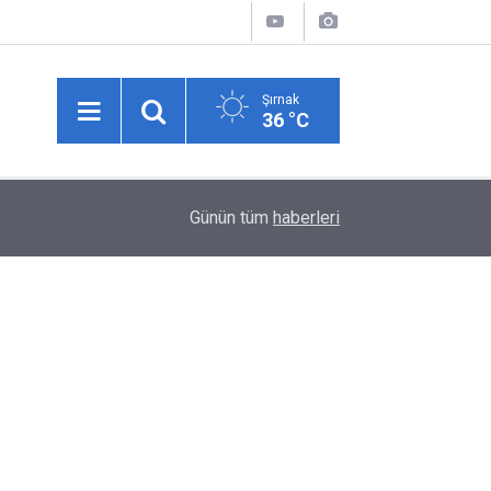
Şırnak
36 °C
12:28
Şırnak Gabar'da Petrol Üretimi Rekor Tazeledi
Günün tüm
haberleri