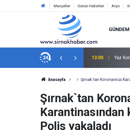
Manşetler
Günün Haberleri
Arşiv
S
GÜNDEM
İŞKUR'dan Yerel Basına İşbaşı Eğitim Protokolü
24
13:00
Yaz Kon
Anasayfa
Şırnak`tan Koronavirüs Kar
Şırnak`tan Koron
Karantinasından 
Polis yakaladı