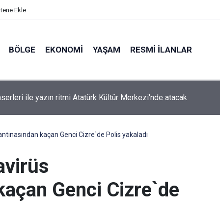
itene Ekle
BÖLGE
EKONOMI
YAŞAM
RESMI İLANLAR
serleri ile yazın ritmi Atatürk Kültür Merkezi'nde atacak
antinasından kaçan Genci Cizre`de Polis yakaladı
avirüs
kaçan Genci Cizre`de