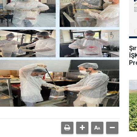
Şı
İŞ
Pr