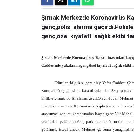
Şırnak Merkezde Koronavirüs Kar
genç,polisi alarma geçirdi.Polis
genç,özel kıyafetli sağlık ekibi ta
Şırnak Merkezde Koronavirüs Karantinasından kaçıp C
Caddesinde yakalanan genç,özel kıyafetli sağlık ekibi 
Edinilen bilgilere göre olay Yafes Caddesi Ça
Koronavirüs şüphesi ile karantinada olan 23 yaşındak
birlikte Şırnak polisi alarma geçti.Olayı duyan Mehmet
titiz takibi sonucu Koronavirüs Şüphelisi gencin cizre’
araştırması sonucu karantinadan kaçan genç Nur Mahall
tarafından yakalandı.Araç parkında etrafı tutulan ge
götürmek istedi ancak Mehmet Ç. buna yanaşmadı.Bu