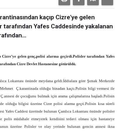
antinasından kaçıp Cizre'ye gelen
ler tarafından Yafes Caddesinde yakalanan
rafından...
izre’ye gelen genç,polisi alarma geçirdi.Polisler tarafından Yafes
tarafından Cizre Devlet Hastanesine götürüldü.
mlıca Lokantası önünde meydana geldi.İddialara göre Şırnak Merkezde
i Mehmet
Ç.karantinada olduğu binadan kaçtı.Polisin bilgi vermesi ile
 Ç.annesi de çocuğunu bulmak için arama çalışmalarına başladı.Polisin
de olduğu bilgisi üzerine Cizre polisi alarma geçti.Polisin kısa süreli
esi Yafes Caddesi üzerinde bulunan Çamlıca Lokantası önünde polisler
nce polis müdahale etmeyerek kendisini tedavi olması için hastaneye
nun üzerine Polisler ve olay yerinde bulunan gencin annesi ikna