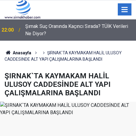
Şırnak Suç Oranında Kaçıncı Sırada? TÜİK Verileri
22:00
Ne Diyor?
21:19
Komşusunu öldürüp evini ve aracını ateşe verdi
Anasayfa
ŞIRNAK`TA KAYMAKAM HALİL ULUSOY
CADDESİNDE ALT YAPI ÇALIŞMALARINA BAŞLANDI
ŞIRNAK`TA KAYMAKAM HALİL
ULUSOY CADDESİNDE ALT YAPI
ÇALIŞMALARINA BAŞLANDI