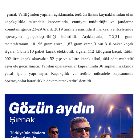
Şırnak Valiliğinden yapılan açıklamada, terörün finans kaynaklarından olan
kaçakçılıkla mücadele kapsamında, emniyet müdürlüğü ve jandarma
komutanlığınca 23-29 Aralık 2019 tarihleri arasında il merkezi ve ilçelerinde
operasyon gerçekleştirildiği belirtildi. Açıklamada, "
15,31 gram
metamfetamin,
101,96 gram
eroin,
1,87 gram
esrar, 3 bin 810 paket kaçak
sigara, 1 bin 310 paket kaçak elektronik sigara,
112 kilogram
kaçak tütün,
902 litre
kaçak akaryakıt, 52 şişe ve
4 litre
kaçak alkol, 464 adet muhtelif
eşya ele geçirilmiştir. Yapılan operasyonlar kapsamında 36 şüpheli hakkında
yasal işlem yapılmıştır. Kaçakçılık ve terörle mücadele kapsamında
operasyonlar kararlılıkla devam etmektedir” denildi.