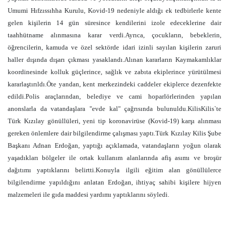
Umumi Hıfzıssıhha Kurulu, Kovid-19 nedeniyle aldığı ek tedbirlerle kente
gelen kişilerin 14 gün süresince kendilerini izole edeceklerine dair
taahhütname alınmasına karar verdi.Ayrıca, çocukların, bebeklerin,
öğrencilerin, kamuda ve özel sektörde idari izinli sayılan kişilerin zaruri
haller dışında dışarı çıkması yasaklandı.Alınan kararların Kaymakamlıklar
koordinesinde kolluk güçlerince, sağlık ve zabıta ekiplerince yürütülmesi
kararlaştırıldı.Öte yandan, kent merkezindeki caddeler ekiplerce dezenfekte
edildi.Polis araçlarından, belediye ve cami hoparlörlerinden yapılan
anonslarla da vatandaşlara "evde kal" çağrısında bulunuldu.KilisKilis`te
Türk Kızılay gönüllüleri, yeni tip koronavirüse (Kovid-19) karşı alınması
gereken önlemlere dair bilgilendirme çalışması yaptı.Türk Kızılay Kilis Şube
Başkanı Adnan Erdoğan, yaptığı açıklamada, vatandaşların yoğun olarak
yaşadıkları bölgeler ile ortak kullanım alanlarında afiş asımı ve broşür
dağıtımı yaptıklarını belirtti.Konuyla ilgili eğitim alan gönüllülerce
bilgilendirme yapıldığını anlatan Erdoğan, ihtiyaç sahibi kişilere hijyen
malzemeleri ile gıda maddesi yardımı yaptıklarını söyledi.