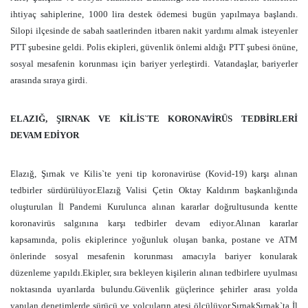
ihtiyaç sahiplerine, 1000 lira destek ödemesi bugün yapılmaya başlandı.
Silopi ilçesinde de sabah saatlerinden itbaren nakit yardımı almak isteyenler
PTT şubesine geldi. Polis ekipleri, güvenlik önlemi aldığı PTT şubesi önüne,
sosyal mesafenin korunması için bariyer yerleştirdi. Vatandaşlar, bariyerler
arasında sıraya girdi.
ELAZIĞ, ŞIRNAK VE KİLİS`TE KORONAVİRÜS TEDBİRLERİ
DEVAM EDİYOR
Elazığ, Şırnak ve Kilis`te yeni tip koronavirüse (Kovid-19) karşı alınan
tedbirler sürdürülüyor.Elazığ Valisi Çetin Oktay Kaldırım başkanlığında
oluşturulan İl Pandemi Kurulunca alınan kararlar doğrultusunda kentte
koronavirüs salgınına karşı tedbirler devam ediyor.Alınan kararlar
kapsamında, polis ekiplerince yoğunluk oluşan banka, postane ve ATM
önlerinde sosyal mesafenin korunması amacıyla bariyer konularak
düzenleme yapıldı.Ekipler, sıra bekleyen kişilerin alınan tedbirlere uyulması
noktasında uyarılarda bulundu.Güvenlik güçlerince şehirler arası yolda
yapılan denetimlerde sürücü ve yolcuların ateşi ölçülüyor.ŞırnakŞırnak`ta İl