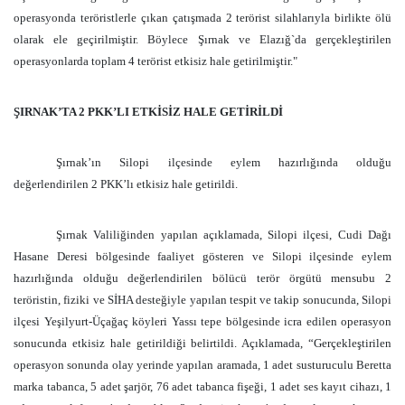
operasyonda teröristlerle çıkan çatışmada 2 terörist silahlarıyla birlikte ölü
olarak ele geçirilmiştir. Böylece Şırnak ve Elazığ`da gerçekleştirilen
operasyonlarda toplam 4 terörist etkisiz hale getirilmiştir."
ŞIRNAK’TA 2 PKK’LI ETKİSİZ HALE GETİRİLDİ
Şırnak’ın Silopi ilçesinde eylem hazırlığında olduğu
değerlendirilen 2 PKK’lı etkisiz hale getirildi.
Şırnak Valiliğinden yapılan açıklamada, Silopi ilçesi, Cudi Dağı
Hasane Deresi bölgesinde faaliyet gösteren ve Silopi ilçesinde eylem
hazırlığında olduğu değerlendirilen bölücü terör örgütü mensubu 2
teröristin, fiziki ve SİHA desteğiyle yapılan tespit ve takip sonucunda, Silopi
ilçesi Yeşilyurt-Üçağaç köyleri Yassı tepe bölgesinde icra edilen operasyon
sonucunda etkisiz hale getirildiği belirtildi. Açıklamada, “Gerçekleştirilen
operasyon sonunda olay yerinde yapılan aramada, 1 adet susturuculu Beretta
marka tabanca, 5 adet şarjör, 76 adet tabanca fişeği, 1 adet ses kayıt cihazı, 1