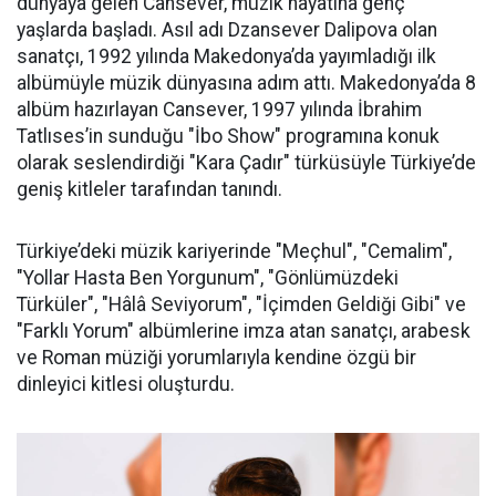
dünyaya gelen Cansever, müzik hayatına genç
yaşlarda başladı. Asıl adı Dzansever Dalipova olan
sanatçı, 1992 yılında Makedonya’da yayımladığı ilk
albümüyle müzik dünyasına adım attı. Makedonya’da 8
albüm hazırlayan Cansever, 1997 yılında İbrahim
Tatlıses’in sunduğu "İbo Show" programına konuk
olarak seslendirdiği "Kara Çadır" türküsüyle Türkiye’de
geniş kitleler tarafından tanındı.
Türkiye’deki müzik kariyerinde "Meçhul", "Cemalim",
"Yollar Hasta Ben Yorgunum", "Gönlümüzdeki
Türküler", "Hâlâ Seviyorum", "İçimden Geldiği Gibi" ve
"Farklı Yorum" albümlerine imza atan sanatçı, arabesk
ve Roman müziği yorumlarıyla kendine özgü bir
dinleyici kitlesi oluşturdu.