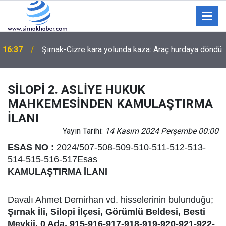
16:37
Şırnak-Cizre kara yolunda kaza: Araç hurdaya döndü
SİLOPİ 2. ASLİYE HUKUK
MAHKEMESİNDEN KAMULAŞTIRMA
İLANI
Yayın Tarihi:
14 Kasım 2024 Perşembe 00:00
ESAS NO :
2024/507-508-509-510-511-512-513-
514-515-516-517Esas
KAMULAŞTIRMA İLANI
Davalı Ahmet Demirhan vd. hisselerinin bulunduğu;
Şırnak İli, Silopi İlçesi, Görümlü Beldesi, Besti
Mevkii, 0 Ada, 915-916-917-918-919-920-921-922-