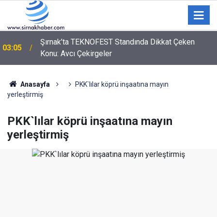
Şırnak’ta TEKNOFEST Standında Dikkat Çeken
03:05
Konu: Avcı Çekirgeler
02:00
Kozan'da zincirleme trafik kazası: 2 yaralı
Anasayfa
PKK`lılar köprü inşaatına mayın
yerleştirmiş
PKK`lılar köprü inşaatına mayın
yerleştirmiş