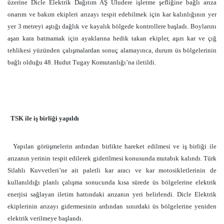
üzerine Dicle Elektrik Dağıtım AŞ Uludere işletme şefliğine bağlı arıza
onarım ve bakım ekipleri arızayı tespit edebilmek için kar kalınlığının yer
yer 3 metreyi aştığı dağlık ve kayalık bölgede kontrollere başladı. Boylarını
aşan kara batmamak için ayaklarına hedik takan ekipler, aşırı kar ve çığ
tehlikesi yüzünden çalışmalardan sonuç alamayınca, durum üs bölgelerinin
bağlı olduğu 48. Hudut Tugay Komutanlığı’na iletildi.
TSK ile iş birliği yapıldı
Yapılan görüşmelerin ardından birlikte hareket edilmesi ve iş birliği ile
arızanın yerinin tespit edilerek giderilmesi konusunda mutabık kalındı. Türk
Silahlı Kuvvetleri’ne ait paletli kar aracı ve kar motosikletlerinin de
kullanıldığı planlı çalışma sonucunda kısa sürede üs bölgelerine elektrik
enerjisi sağlayan iletim hattındaki arızanın yeri belirlendi. Dicle Elektrik
ekiplerinin arızayı gidermesinin ardından sınırdaki üs bölgelerine yeniden
elektrik verilmeye başlandı.