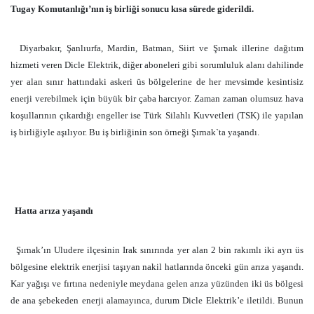
Tugay Komutanlığı’nın iş birliği sonucu kısa sürede giderildi.
Diyarbakır, Şanlıurfa, Mardin, Batman, Siirt ve Şırnak illerine dağıtım
hizmeti veren Dicle Elektrik, diğer aboneleri gibi sorumluluk alanı dahilinde
yer alan sınır hattındaki askeri üs bölgelerine de her mevsimde kesintisiz
enerji verebilmek için büyük bir çaba harcıyor. Zaman zaman olumsuz hava
koşullarının çıkardığı engeller ise Türk Silahlı Kuvvetleri (TSK) ile yapılan
iş birliğiyle aşılıyor. Bu iş birliğinin son örneği Şırnak`ta yaşandı.
Hatta arıza yaşandı
Şırnak’ın Uludere ilçesinin Irak sınırında yer alan 2 bin rakımlı iki ayrı üs
bölgesine elektrik enerjisi taşıyan nakil hatlarında önceki gün arıza yaşandı.
Kar yağışı ve fırtına nedeniyle meydana gelen arıza yüzünden iki üs bölgesi
de ana şebekeden enerji alamayınca, durum Dicle Elektrik’e iletildi. Bunun