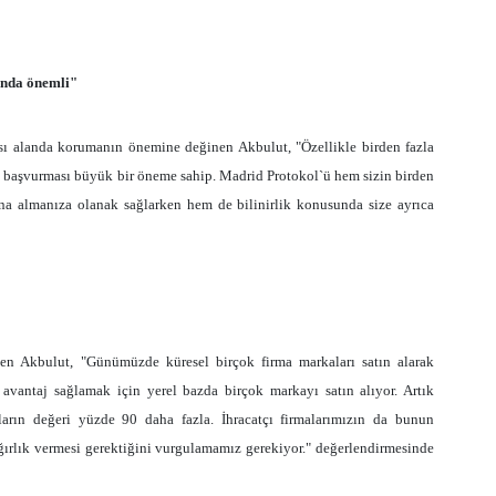
ında önemli"
arası alanda korumanın önemine değinen Akbulut, "Özellikle birden fazla
e başvurması büyük bir öneme sahip. Madrid Protokol`ü hem sizin birden
tına almanıza olanak sağlarken hem de bilinirlik konusunda size ayrıca
en Akbulut, "Günümüzde küresel birçok firma markaları satın alarak
avantaj sağlamak için yerel bazda birçok markayı satın alıyor. Artık
kaların değeri yüzde 90 daha fazla. İhracatçı firmalarımızın da bunun
ağırlık vermesi gerektiğini vurgulamamız gerekiyor." değerlendirmesinde