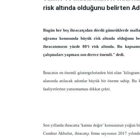
risk altında olduğunu belirten Ad
Bugün her beş ihracatçıdan dördü gümrüklerde mallar
uğrama konusunda büyük risk altında olduğunu be
ihracatımızın yüzde 80‘i risk altında. Bu kapsam
çalışmaları yapması son derece önemli." dedi.
İhracatın en önemli göstergelerinden biri olan `kilogram 
alanında atılacak adımlar büyük bir öneme sahip. Bu k
faaliyetlerine yansımaması dikkat çekti.
Son yıllarda ihracatta ‘katma değer` konusunun yoğun bi
Cumhur Akbulut, ihracatçı firma sayısının 2017 yılınd