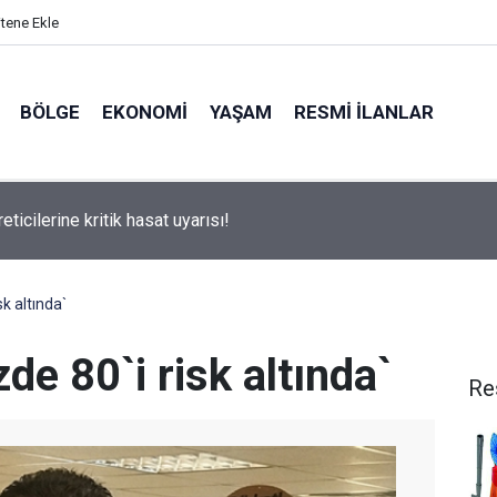
itene Ekle
BÖLGE
EKONOMI
YAŞAM
RESMI İLANLAR
tobüsü kamyonete çarptı: 1 ölü, 15 yaralı
sk altında`
de 80`i risk altında`
Re