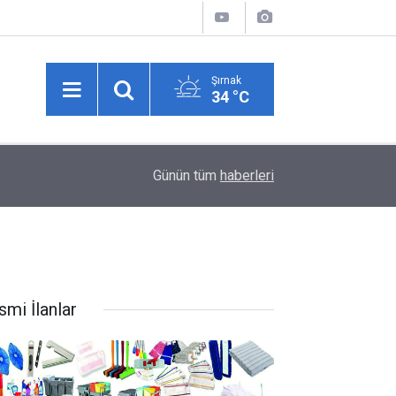
Şırnak
34 °C
İdil’de DMD Hastası Minik Muhammed Talha için 
10:42
Günün tüm
haberleri
Kampanyası Başlatıldı
smi İlanlar