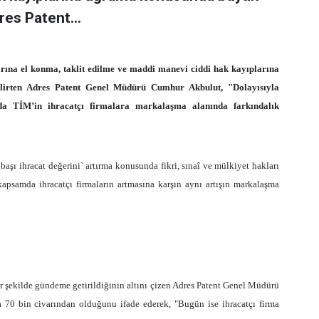
res Patent...
ına el konma, taklit edilme ve maddi manevi ciddi hak kayıplarına
lirten Adres Patent Genel Müdürü Cumhur Akbulut, "Dolayısıyla
da TİM’in ihracatçı firmalara markalaşma alanında farkındalık
başı ihracat değerini` artırma konusunda fikri, sınaî ve mülkiyet hakları
apsamda ihracatçı firmaların artmasına karşın aynı artışın markalaşma
r şekilde gündeme getirildiğinin altını çizen Adres Patent Genel Müdürü
a 70 bin civarından olduğunu ifade ederek, "Bugün ise ihracatçı firma