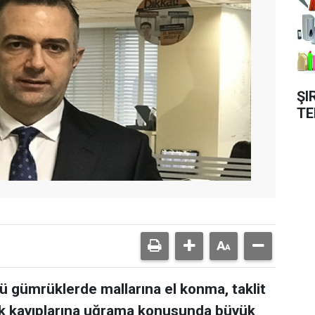
ŞI
TE
ü gümrüklerde mallarına el konma, taklit
ak kayıplarına uğrama konusunda büyük