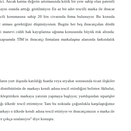
ici. Ancak katma değerin artırmasında kritik bir yere sahip olan patentli
aynı oranda arttığı görülmüyor. En az bir adet tescilli marka ile ihracat
scili korumasına sahip 20 bin civarında firma bulunuyor. Bu konuda
lar atması gerektiğini düşünüyorum. Bugün her beş ihracatçıdan dördü
di manevi ciddi hak kayıplarına uğrama konusunda büyük risk altında.
 kapsamda TİM`in ihracatçı firmalara markalaşma alanında farkındalık
ların yurt dışında katıldığı fuarda veya seyahat sonrasında ticari ilişkiler
 distribütörün de markayı kendi adına tescil ettirdiğini belirten Akbulut,
çekleştirirken markaya yatırım yapmaya başlıyor, yurtdışından siparişler
ığı ülkede tescil ettirmiyor. Tam bu noktada çoğunlukla karşılaştığımız
arkayı o ülkede kendi adına tescil ettiriyor ve ihracatçımızın o marka ile
er çokça sıralanıyor" diye konuştu.