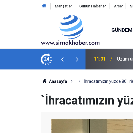
Manşetler
Günün Haberleri
Arşiv
S
GÜNDEM
arısı!
24
10:43
Yolcu o
Anasayfa
`İhracatımızın yüzde 80`i ri
`İhracatımızın yüz