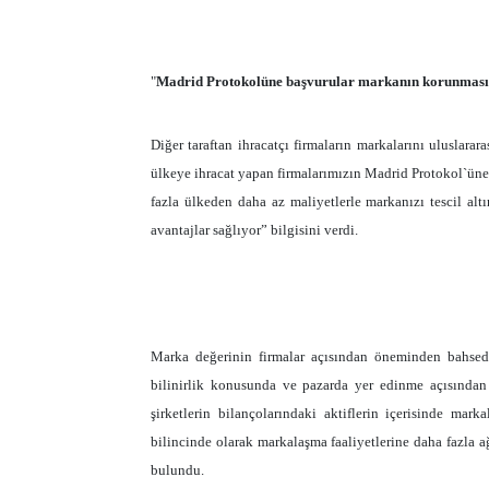
"
Madrid Protokolüne başvurular markanın korunmas
Diğer taraftan ihracatçı firmaların markalarını uluslar
ülkeye ihracat yapan firmalarımızın Madrid Protokol`ün
fazla ülkeden daha az maliyetlerle markanızı tescil al
avantajlar sağlıyor” bilgisini verdi.
Marka değerinin firmalar açısından öneminden bahsed
bilinirlik konusunda ve pazarda yer edinme açısından 
şirketlerin bilançolarındaki aktiflerin içerisinde mar
bilincinde olarak markalaşma faaliyetlerine daha fazla 
bulundu.