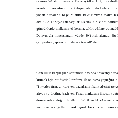
sayımız 90 bin dolayında. Bu artış ülkemiz için sevindir
ürünlerle ihracatın ve markalaşma alanında faaliyetlerin 
yapan firmaların başvurularına baktığımızda marka te
özellikle Türkiye İhracatçılar Meclisi`nin ciddi adım
gümrüklerde mallarına el konma, taklit edilme ve mad
Dolayısıyla ihracatımızın yüzde 80‘i risk altında. Bu
çalışmaları yapması son derece önemli" dedi.
Genellikle karşılaşılan sorunların başında, ihracatçı firma
kurmak için bir distribütör firma ile anlaşma yaptığını, o
"Şirketler firmayı kuruyor, pazarlama faaliyetlerini ger
alıyor ve üretime başlıyor. Fakat markasını ihracat yapt
durumlarda olduğu gibi distribütör firma bir süre sonra m
yapılmasını engelliyor. Yurt dışında bu ve benzeri örnekl