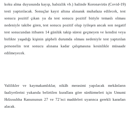
koku alma duyusunda kayıp, halsizlik vb.) halinde Koronavirüs (Covid­-19)
testi yaptırılacak. Sonuçlar kayıt altına alınarak muhafaza edilecek, test
sonucu pozitif çıkan ya da test sonucu pozitif biriyle temaslı olması
nedeniyle takibe giren, test sonucu pozitif olup iyileşen ancak son negatif
test sonucundan itibaren 14 günlük takip süresi geçmeyen ve kendisi veya
birlikte yaşadığı kişinin şüpheli durumda olması nedeniyle test yaptırılan
personelin test sonucu alınana kadar çalışmasına kesinlikle müsaade
edilmeyecek.
Valilikler ve kaymakamlıklar, nikâh merasimi yapılacak mekânların
faaliyetlerini yukarıda belirtilen kurallara göre sürdürmeleri için Umumi
Hıfzıssıhha Kanununun 27 ve 72’nci maddeleri uyarınca gerekli kararları
alacak.