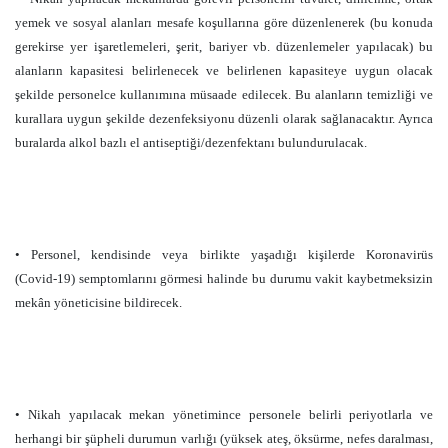
yemek ve sosyal alanları mesafe koşullarına göre düzenlenerek (bu konuda
gerekirse yer işaretlemeleri, şerit, bariyer vb. düzenlemeler yapılacak) bu
alanların kapasitesi belirlenecek ve belirlenen kapasiteye uygun olacak
şekilde personelce kullanımına müsaade edilecek. Bu alanların temizliği ve
kurallara uygun şekilde dezenfeksiyonu düzenli olarak sağlanacaktır. Ayrıca
buralarda alkol bazlı el antiseptiği/dezenfektanı bulundurulacak.
• Personel, kendisinde veya birlikte yaşadığı kişilerde Koronavirüs
(Covid­-19) semptomlarını görmesi halinde bu durumu vakit kaybetmeksizin
mekân yöneticisine bildirecek.
• Nikah yapılacak mekan yönetimince personele belirli periyotlarla ve
herhangi bir şüpheli durumun varlığı (yüksek ateş, öksürme, nefes daralması,