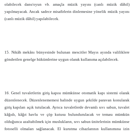
olabilecek dans/oyun vb. amaçla müzik yayını (canlı müzik dâhil)
yapılmayacak. Ancak sadece misafirlerin dinlemesine yönelik müzik yayını
(canlı müzik dâhil) yapılabilecek.
15. Nikâh mekânı bünyesinde bulunan mescitler Mayıs ayında valiliklere
gönderilen genelge hükümlerine uygun olarak kullanıma açılabilecek.
16. Genel tuvaletlerin giriş kapısı mümkünse otomatik kapı sistemi olarak
düzenlenecek. Düzenlenememesi halinde uygun şekilde paravan konularak
giriş kapıları açık tutulacak. Ayrıca tuvaletlerde devamlı sıvı sabun, tuvalet
kâğıdı, kâğıt havlu ve çöp kutusu bulundurulacak ve teması mümkün
olduğunca azaltabilmek için muslukların, sıvı sabun ünitelerinin mümkünse
fotoselli olmaları sağlanacak. El kurutma cihazlarının kullanımına izin