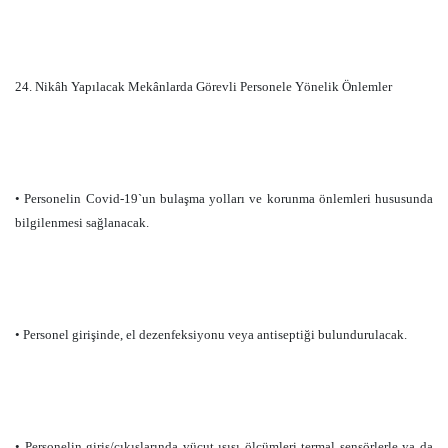
24. Nikâh Yapılacak Mekânlarda Görevli Personele Yönelik Önlemler
• Personelin Covid-19`un bulaşma yolları ve korunma önlemleri hususunda
bilgilenmesi sağlanacak.
• Personel girişinde, el dezenfeksiyonu veya antiseptiği bulundurulacak.
• Personelin giriş/çıkışlarında vücut ısısı ölçümleri termal sensörlerle ya da