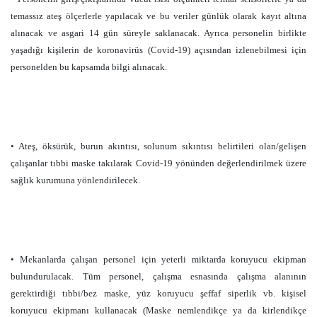
temassız ateş ölçerlerle yapılacak ve bu veriler günlük olarak kayıt altına
alınacak ve asgari 14 gün süreyle saklanacak. Ayrıca personelin birlikte
yaşadığı kişilerin de koronavirüs (Covid­-19) açısından izlenebilmesi için
personelden bu kapsamda bilgi alınacak.
• Ateş, öksürük, burun akıntısı, solunum sıkıntısı belirtileri olan/gelişen
çalışanlar tıbbi maske takılarak Covid­-19 yönünden değerlendirilmek üzere
sağlık kurumuna yönlendirilecek.
• Mekanlarda çalışan personel için yeterli miktarda koruyucu ekipman
bulundurulacak. Tüm personel, çalışma esnasında çalışma alanının
gerektirdiği tıbbi/bez maske, yüz koruyucu şeffaf siperlik vb. kişisel
koruyucu ekipmanı kullanacak (Maske nemlendikçe ya da kirlendikçe