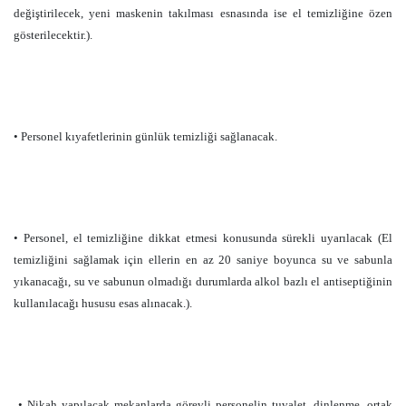
değiştirilecek, yeni maskenin takılması esnasında ise el temizliğine özen
gösterilecektir.).
• Personel kıyafetlerinin günlük temizliği sağlanacak.
• Personel, el temizliğine dikkat etmesi konusunda sürekli uyarılacak (El
temizliğini sağlamak için ellerin en az 20 saniye boyunca su ve sabunla
yıkanacağı, su ve sabunun olmadığı durumlarda alkol bazlı el antiseptiğinin
kullanılacağı hususu esas alınacak.).
• Nikah yapılacak mekanlarda görevli personelin tuvalet, dinlenme, ortak