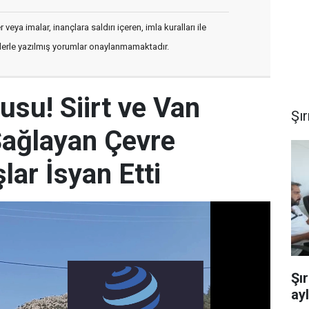
veya imalar, inançlara saldırı içeren, imla kuralları ile
flerle yazılmış yorumlar onaylanmamaktadır.
usu! Siirt ve Van
Şı
Sağlayan Çevre
ar İsyan Etti
Şı
ay