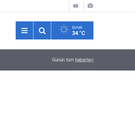
Şırnak
34 °C
14:40
TEKNOFEST 2026’nın İlk Heyecanı Şırnak’ta Ya
Günün tüm
haberleri