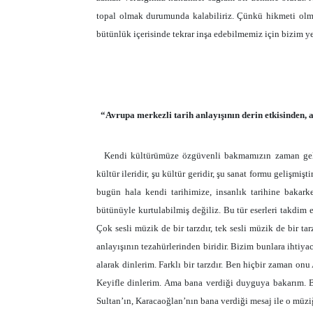
topal olmak durumunda kalabiliriz. Çünkü hikmeti olm
bütünlük içerisinde tekrar inşa edebilmemiz için bizim ye
“Avrupa merkezli tarih anlayışının derin etkisinden, 
Kendi kültürümüze özgüvenli bakmamızın zaman geldiğ
kültür ileridir, şu kültür geridir, şu sanat formu gelişmişt
bugün hala kendi tarihimize, insanlık tarihine bakark
bütünüyle kurtulabilmiş değiliz. Bu tür eserleri takdim
Çok sesli müzik de bir tarzdır, tek sesli müzik de bir ta
anlayışının tezahürlerinden biridir. Bizim bunlara ihtiy
alarak dinlerim. Farklı bir tarzdır. Ben hiçbir zaman on
Keyifle dinlerim. Ama bana verdiği duyguya bakarım. B
Sultan’ın, Karacaoğlan’nın bana verdiği mesaj ile o müzi