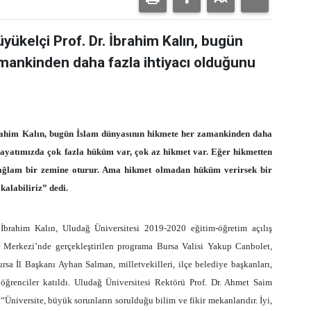
ükelçi Prof. Dr. İbrahim Kalın, bugün
mankinden daha fazla ihtiyacı olduğunu
rahim Kalın, bugün İslam dünyasının hikmete her zamankinden daha
hayatımızda çok fazla hüküm var, çok az hikmet var. Eğer hikmetten
ağlam bir zemine oturur. Ama hikmet olmadan hüküm verirsek bir
alabiliriz” dedi.
brahim Kalın, Uludağ Üniversitesi 2019-2020 eğitim-öğretim açılış
ür Merkezi’nde gerçekleştirilen programa Bursa Valisi Yakup Canbolet,
sa İl Başkanı Ayhan Salman, milletvekilleri, ilçe belediye başkanları,
 öğrenciler katıldı. Uludağ Üniversitesi Rektörü Prof. Dr. Ahmet Saim
niversite, büyük sorunların sorulduğu bilim ve fikir mekanlarıdır. İyi,