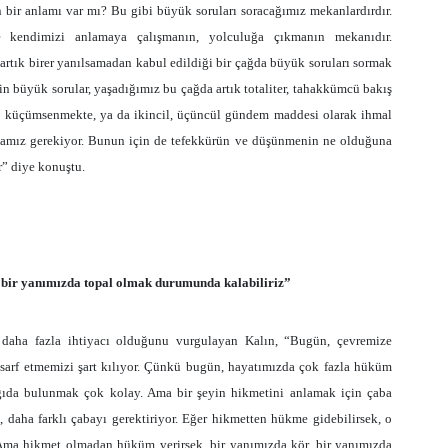
bir anlamı var mı? Bu gibi büyük soruları soracağımız mekanlardırdır.
e kendimizi anlamaya çalışmanın, yolculuğa çıkmanın mekanıdır.
 artık birer yanılsamadan kabul edildiği bir çağda büyük soruları sormak
şkin büyük sorular, yaşadığımız bu çağda artık totaliter, tahakkümcü bakış
, ya küçümsenmekte, ya da ikincil, üçüncül gündem maddesi olarak ihmal
mamız gerekiyor. Bunun için de tefekkürün ve düşünmenin ne olduğuna
r” diye konuştu.
bir yanımızda topal olmak durumunda kalabiliriz”
daha fazla ihtiyacı olduğunu vurgulayan Kalın, “Bugün, çevremize
sarf etmemizi şart kılıyor. Çünkü bugün, hayatımızda çok fazla hüküm
gıda bulunmak çok kolay. Ama bir şeyin hikmetini anlamak için çaba
daha farklı çabayı gerektiriyor. Eğer hikmetten hükme gidebilirsek, o
Ama hikmet olmadan hüküm verirsek, bir yanımızda kör, bir yanımızda