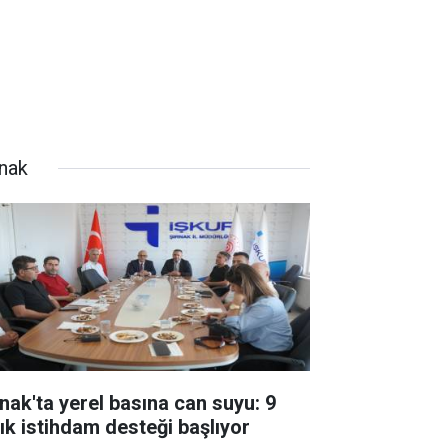
rnak
rnak'ta yerel basına can suyu: 9
lık istihdam desteği başlıyor