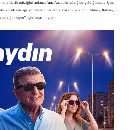
de batı klasik müziğini anlarız. Ama Anadolu müziğine geldiğimizde, Çin,
daki klasik müziği yapanların bir etnik kökeni yok mu? Alman, İtalyan,
u müziği oluyor” açıklamasını yaptı.