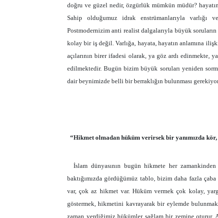
doğru ve güzel nedir, özgürlük mümkün müdür? hayatın 
Sahip olduğumuz idrak enstrümanlarıyla varlığı v
Postmodernizim anti realist dalgalarıyla büyük soruların
kolay bir iş değil. Varlığa, hayata, hayatın anlamına ili
açılarının birer ifadesi olarak, ya göz ardı edinmekte
edilmektedir. Bugün bizim büyük soruları yeniden sor
dair beynimizde belli bir berraklığın bulunması gerekiyo
“Hikmet olmadan hüküm verirsek bir yanımızda kör, 
İslam dünyasının bugün hikmete her zamankinden 
baktığımızda gördüğümüz tablo, bizim daha fazla çaba 
var, çok az hikmet var. Hüküm vermek çok kolay, yar
göstermek, hikmetini kavrayarak bir eylemde bulunmak, 
zaman verdiğimiz hükümler sağlam bir zemine oturur. 