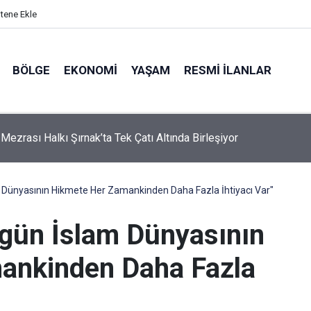
itene Ekle
BÖLGE
EKONOMI
YAŞAM
RESMI İLANLAR
ici Başkan Mir’i Ziyaret Etti: Samimi Sohbet Dikkat Çekti
m Dünyasının Hikmete Her Zamankinden Daha Fazla İhtiyacı Var"
ugün İslam Dünyasının
ankinden Daha Fazla