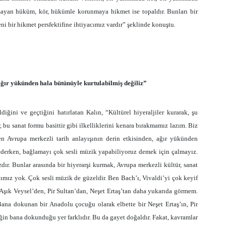
ayan hüküm, kör, hükümle korunmaya hikmet ise topaldır. Bunları bir
ni bir hikmet persfektifine ihtiyacımız vardır” şeklinde konuştu.
ağır yükünden hala bütünüyle kurtulabilmiş değiliz”
ini ve geçtiğini hatırlatan Kalın, “Kültürel hiyeraljiler kurarak, şu
ir, bu sanat formu basittir gibi ilkelliklerini kenara bırakmamız lazım. Biz
en Avrupa merkezli tarih anlayışının derin etkisinden, ağır yükünden
 ederken, bağlamayı çok sesli müzik yapabiliyoruz demek için çalmayız.
rzdır. Bunlar arasında bir hiyerarşi kurmak, Avrupa merkezli kültür, sanat
acımız yok. Çok sesli müzik de güzeldir. Ben Bach’ı, Vivaldi’yi çok keyif
u Aşık Veysel’den, Pir Sultan’dan, Neşet Ertaş’tan daha yukarıda görmem.
ana dokunan bir Anadolu çocuğu olarak elbette bir Neşet Ertaş’ın, Pir
ğin bana dokunduğu yer farklıdır. Bu da gayet doğaldır. Fakat, kavramlar