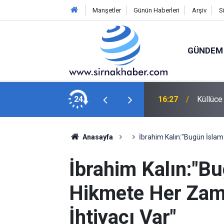
Manşetler
Günün Haberleri
Arşiv
S
GÜNDEM
ek Çatı Altında Birleşiyor
24
15:26
Vali Ek
Anasayfa
İbrahim Kalın:"Bugün İsla
İbrahim Kalın:"B
Hikmete Her Zam
İhtiyacı Var"