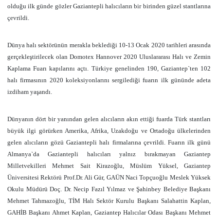
olduğu ilk günde gözler Gaziantepli halıcıların bir birinden güzel stantlarına
çevrildi.
Dünya halı sektörünün merakla beklediği 10-13 Ocak 2020 tarihleri arasında
gerçekleştirilecek olan Domotex Hannover 2020 Uluslararası Halı ve Zemin
Kaplama Fuarı kapılarını açtı. Türkiye genelinden 190, Gaziantep`ten 102
halı firmasının 2020 koleksiyonlarını sergilediği fuarın ilk gününde adeta
izdiham yaşandı.
Dünyanın dört bir yanından gelen alıcıların akın ettiği fuarda Türk stantları
büyük ilgi görürken Amerika, Afrika, Uzakdoğu ve Ortadoğu ülkelerinden
gelen alıcıların gözü Gaziantepli halı firmalarına çevrildi. Fuarın ilk günü
Almanya`da Gaziantepli halıcıları yalnız bırakmayan Gaziantep
Milletvekilleri Mehmet Sait Kirazoğlu, Müslüm Yüksel, Gaziantep
Üniversitesi Rektörü Prof.Dr. Ali Gür, GAÜN Naci Topçuoğlu Meslek Yüksek
Okulu Müdürü Doç. Dr. Necip Fazıl Yılmaz ve Şahinbey Belediye Başkanı
Mehmet Tahmazoğlu, TİM Halı Sektör Kurulu Başkanı Salahattin Kaplan,
GAHİB Başkanı Ahmet Kaplan, Gaziantep Halıcılar Odası Başkanı Mehmet