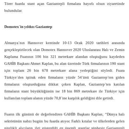
Törer fuarda stant açan Gaziantepli firmalara hayırlı olsun ziyaretinde
bulundular.
Domotex`in yıldızı Gaziantep
Almanya`nın Hannover kentinde 10-13 Ocak 2020 tarihleri arasında
gerçekleştirilecek olan Domotex Hannover 2020 Uluslararası Halı ve Zemin
Kaplama Fuarının 106 bin
321 metrekare
alandan oluştuğunu kaydeden
GAHİB Başkanı Ahmet Kaplan, bu alan üzerinde Türk firmalarının 190 stant
için toplam 26 bin
678 metrekare
alana yerleştiğini söyledi. Fuara
Türkiye`den iştirak eden firmaların yüzde 54`ünü Gaziantep`ten giden
firmaların oluşturduğuna dikkat çeken Kaplan, Gaziantep`ten katılan
firmaların stant büyüklüğünün ise 18 bin
869 metrekare
ile Türkiye için
kullanılan toplam alanın yüzde 70,8`ine karşılık geldiğini dile getirdi.
Fuarın ilk gününü de değerlendiren GAHİB Başkanı Kaplan, “Dünya halı
sektörünün nabzı bugün bu fuarda atıyor. Farklı kıtalar ve ülkelerden gelen
nitelikli alıcıların ilgi gösterdiği en önemli stantlar şüphesiz Gaziantepli