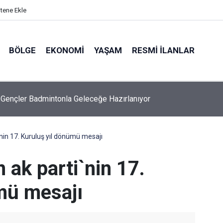
itene Ekle
BÖLGE
EKONOMI
YAŞAM
RESMI İLANLAR
ı Gençler Badmintonla Geleceğe Hazırlanıyor
nin 17. Kuruluş yıl dönümü mesajı
ak parti`nin 17.
mü mesajı