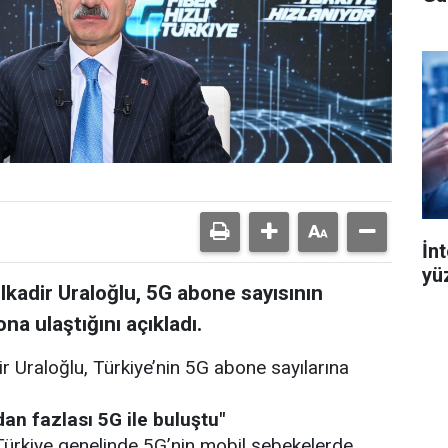
İn
yü
lkadir Uraloğlu, 5G abone sayısının
na ulaştığını açıkladı.
r Uraloğlu, Türkiye’nin 5G abone sayılarına
an fazlası 5G ile buluştu"
 Türkiye genelinde 5G’nin mobil şebekelerde