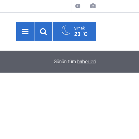
Şırnak
23 °C
02:29
Hakkari-İran sınırında 7 kilo 720 gram eroin ele g
Günün tüm
haberleri