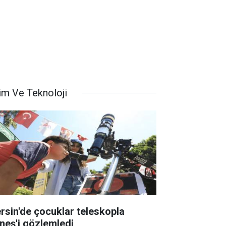
lim Ve Teknoloji
rsin'de çocuklar teleskopla
neş'i gözlemledi