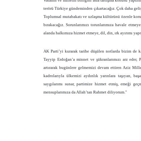
Vatanın ve milletin birliğini asla tartışma konusu yaptı
terörü Türkiye gündeminden çıkartacağız. Çok daha geli
Toplumsal mutabakatı ve uzlaşma kültürünü özenle koruy
bırakacağız. Sorunlarımızı torunlarımıza havale etmeye
alanda halkımıza hizmet etmeye, dil, din, ırk ayırımı 
AK Parti’yi kurarak tarihe düşülen notlarda bizim de
Tayyip Erdoğan’a minnet ve şükranlarımızı arz eder, P
artırarak bugünlere gelmemizi devam ettiren Aziz Mille
kadrolarıyla ülkemizi aydınlık yarınlara taşıyan, ba
saygılarımı sunar, partimize hizmet etmiş, emeği geç
mensuplarımıza da Allah’tan Rahmet diliyorum."