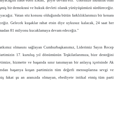
rmayacağıni ifade eden Erkan," şöyle devam etti." Ülkemize musallat olan
şmiş bir demokrasi ve hukuk devleti olarak yürüyüşümüzü sürdüreceğiz.
acağız. Vatan söz konusu olduğunda bütün farklılıklarımızı bir kenara
ceğiz. Gelecek kuşaklar rahat etsin diye uykusuz kalacak, 24 saat her
yapmadan 81 milyonu kucaklamaya devam edeceğiz."
 katkımız olmasını sağlayan Cumhurbaşkanımız, Liderimiz Sayın Recep
artimizin 17. kuruluş yıl dönümünün Teşkilatlarımıza, bize desteğini
timize, hizmette ve başarıda sınır tanımayan bir anlayış içerisinde Ak
şarıdan başarıya koşan partimizin tüm değerli mensuplarına sevgi ve
miş fakat şu an aranızda olmayan, ebediyete intikal etmiş tüm parti