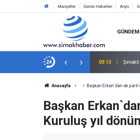
Manşetler
Günün Haberleri
Arşiv
S
GÜNDEM
ını kaybetti
24
03:13
Şırnakl
Anasayfa
Başkan Erkan`dan ak parti`
Başkan Erkan`dan 
Kuruluş yıl dönü