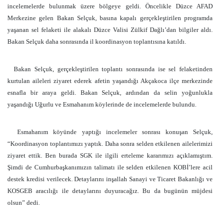
incelemelerde bulunmak üzere bölgeye geldi. Öncelikle Düzce AFAD
Merkezine gelen Bakan Selçuk, basına kapalı gerçekleştirilen programda
yaşanan sel felaketi ile alakalı Düzce Valisi Zülkif Dağlı’dan bilgiler aldı.
Bakan Selçuk daha sonrasında il koordinasyon toplantısına katıldı.
Bakan Selçuk, gerçekleştirilen toplantı sonrasında ise sel felaketinden
kurtulan aileleri ziyaret ederek afetin yaşandığı Akçakoca ilçe merkezinde
esnafla bir araya geldi. Bakan Selçuk, ardından da selin yoğunlukla
yaşandığı Uğurlu ve Esmahanım köylerinde de incelemelerde bulundu.
Esmahanım köyünde yaptığı incelemeler sonrası konuşan Selçuk,
“Koordinasyon toplantımızı yaptık. Daha sonra selden etkilenen ailelerimizi
ziyaret ettik. Ben burada SGK ile ilgili erteleme kararımızı açıklamıştım.
Şimdi de Cumhurbaşkanımızın talimatı ile selden etkilenen KOBİ’lere acil
destek kredisi verilecek. Detaylarını inşallah Sanayi ve Ticaret Bakanlığı ve
KOSGEB aracılığı ile detaylarını duyuracağız. Bu da bugünün müjdesi
olsun” dedi.