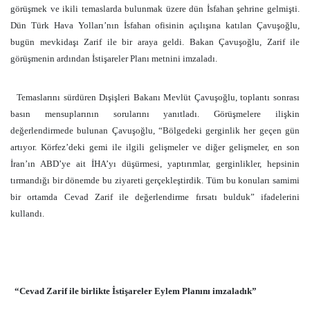
görüşmek ve ikili temaslarda bulunmak üzere dün İsfahan şehrine gelmişti.
Dün Türk Hava Yolları’nın İsfahan ofisinin açılışına katılan Çavuşoğlu,
bugün mevkidaşı Zarif ile bir araya geldi. Bakan Çavuşoğlu, Zarif ile
görüşmenin ardından İstişareler Planı metnini imzaladı.
Temaslarını sürdüren Dışişleri Bakanı Mevlüt Çavuşoğlu, toplantı sonrası
basın mensuplarının sorularını yanıtladı. Görüşmelere ilişkin
değerlendirmede bulunan Çavuşoğlu, “Bölgedeki gerginlik her geçen gün
artıyor. Körfez’deki gemi ile ilgili gelişmeler ve diğer gelişmeler, en son
İran’ın ABD’ye ait İHA’yı düşürmesi, yaptırımlar, gerginlikler, hepsinin
tırmandığı bir dönemde bu ziyareti gerçekleştirdik. Tüm bu konuları samimi
bir ortamda Cevad Zarif ile değerlendirme fırsatı bulduk” ifadelerini
kullandı.
“Cevad Zarif ile birlikte İstişareler Eylem Planını imzaladık”