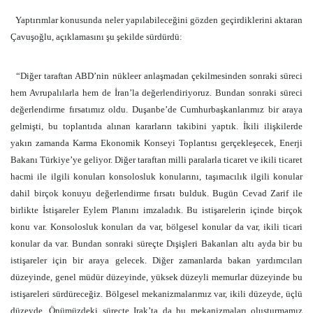
Yaptırımlar konusunda neler yapılabileceğini gözden geçirdiklerini aktaran
Çavuşoğlu, açıklamasını şu şekilde sürdürdü:
“Diğer taraftan ABD’nin nükleer anlaşmadan çekilmesinden sonraki süreci
hem Avrupalılarla hem de İran’la değerlendiriyoruz. Bundan sonraki süreci
değerlendirme fırsatımız oldu. Duşanbe’de Cumhurbaşkanlarımız bir araya
gelmişti, bu toplantıda alınan kararların takibini yaptık. İkili ilişkilerde
yakın zamanda Karma Ekonomik Konseyi Toplantısı gerçekleşecek, Enerji
Bakanı Türkiye’ye geliyor. Diğer taraftan milli paralarla ticaret ve ikili ticaret
hacmi ile ilgili konuları konsolosluk konularını, taşımacılık ilgili konular
dahil birçok konuyu değerlendirme fırsatı bulduk. Bugün Cevad Zarif ile
birlikte İstişareler Eylem Planını imzaladık. Bu istişarelerin içinde birçok
konu var. Konsolosluk konuları da var, bölgesel konular da var, ikili ticari
konular da var. Bundan sonraki süreçte Dışişleri Bakanları altı ayda bir bu
istişareler için bir araya gelecek. Diğer zamanlarda bakan yardımcıları
düzeyinde, genel müdür düzeyinde, yüksek düzeyli memurlar düzeyinde bu
istişareleri sürdüreceğiz. Bölgesel mekanizmalarımız var, ikili düzeyde, üçlü
düzeyde. Önümüzdeki süreçte Irak’ta da bu mekanizmaları oluşturmamız