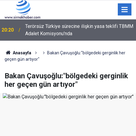
Terörsüz Türkiye sürecine ilişkin yasa teklifi TBMM
20:20
Adalet Komisyonu'nda
Şırnak’ta Toz Kabusu! Siirt ve Van Yoluna Bağlantı
18:59
Sağlayan Çevre Yolunda Vatandaşlar İsyan Etti
Anasayfa
Bakan Çavuşoğlu:"bölgedeki gerginlik her
geçen gün artıyor"
Bakan Çavuşoğlu:"bölgedeki gerginlik
her geçen gün artıyor"