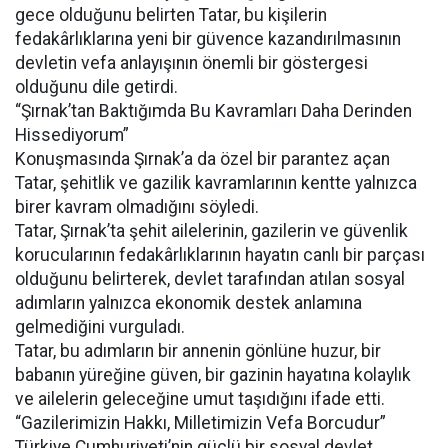
gece olduğunu belirten Tatar, bu kişilerin
fedakârlıklarına yeni bir güvence kazandırılmasının
devletin vefa anlayışının önemli bir göstergesi
olduğunu dile getirdi.
“Şırnak’tan Baktığımda Bu Kavramları Daha Derinden
Hissediyorum”
Konuşmasında Şırnak’a da özel bir parantez açan
Tatar, şehitlik ve gazilik kavramlarının kentte yalnızca
birer kavram olmadığını söyledi.
Tatar, Şırnak’ta şehit ailelerinin, gazilerin ve güvenlik
korucularının fedakârlıklarının hayatın canlı bir parçası
olduğunu belirterek, devlet tarafından atılan sosyal
adımların yalnızca ekonomik destek anlamına
gelmediğini vurguladı.
Tatar, bu adımların bir annenin gönlüne huzur, bir
babanın yüreğine güven, bir gazinin hayatına kolaylık
ve ailelerin geleceğine umut taşıdığını ifade etti.
“Gazilerimizin Hakkı, Milletimizin Vefa Borcudur”
Türkiye Cumhuriyeti’nin güçlü bir sosyal devlet