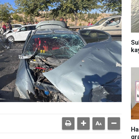
Su
ka
Ha
gr