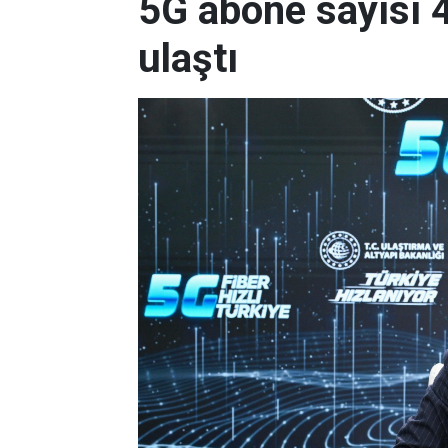
5G abone sayısı 
ulaştı