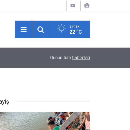
Şırnak
22 °C
02:29
Hakkari-İran sınırında 7 kilo 720 gram eroin ele g
Günün tüm
haberleri
ayiş