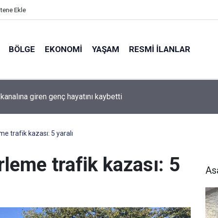
itene Ekle
BÖLGE
EKONOMI
YAŞAM
RESMI İLANLAR
ı Gençler Badmintonla Geleceğe Hazırlanıyor
me trafik kazası: 5 yaralı
rleme trafik kazası: 5
As