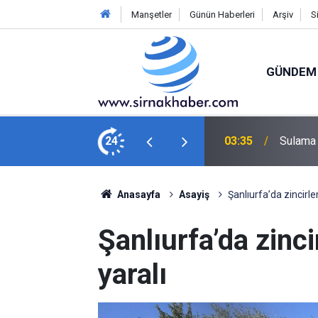
Manşetler
Günün Haberleri
Arşiv
S
GÜNDEM
ını kaybetti
24
03:13
Şırnakl
Anasayfa
Asayiş
Şanlıurfa’da zincirle
Şanlıurfa’da zinci
yaralı