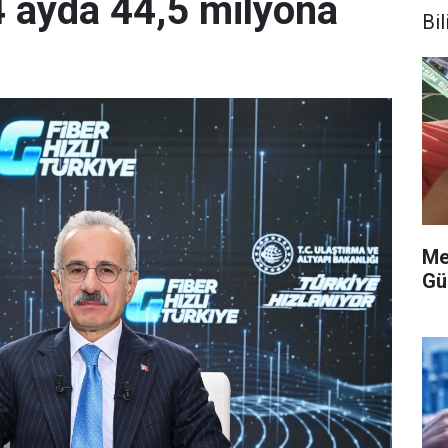
4 ayda 44,5 milyona
Bi
Me
Gü