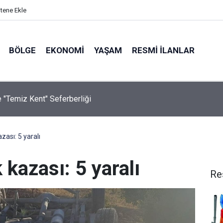
itene Ekle
BÖLGE
EKONOMI
YAŞAM
RESMI İLANLAR
e "Temiz Kent" Seferberliği
zası: 5 yaralı
k kazası: 5 yaralı
Re