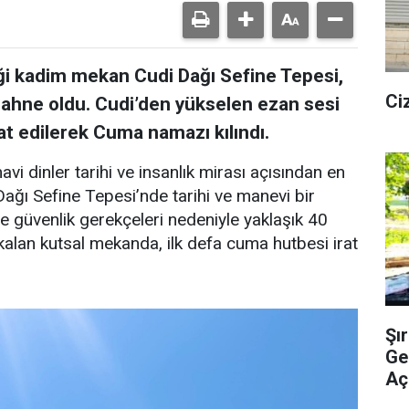
ği kadim mekan Cudi Dağı Sefine Tepesi,
Ci
 sahne oldu. Cudi’den yükselen ezan sesi
at edilerek Cuma namazı kılındı.
avi dinler tarihi ve insanlık mirası açısından en
ağı Sefine Tepesi’nde tarihi ve manevi bir
e güvenlik gerekçeleri nedeniyle yaklaşık 40
ı kalan kutsal mekanda, ilk defa cuma hutbesi irat
Şı
Ge
Açı