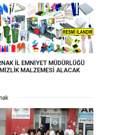
RNAK İL EMNİYET MÜDÜRLÜĞÜ
MİZLİK MALZEMESİ ALACAK
rnak