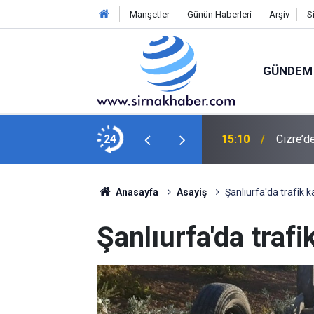
Manşetler
Günün Haberleri
Arşiv
S
GÜNDEM
 kulüp tarihinin rekorunu kırdı
24
15:10
Cizre’d
Anasayfa
Asayiş
Şanlıurfa'da trafik ka
Şanlıurfa'da trafi