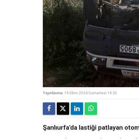
Yayınlanma:
19 Ekim 2024 Cumartesi 19:35
Şanlıurfa'da lastiği patlayan otom