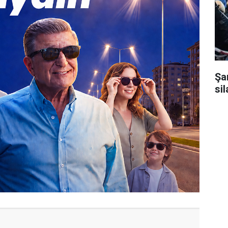
Şa
sil