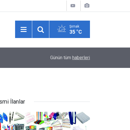
Şırnak
35 °C
15:05
5 yaşında başladı, 63 yıldır katmer açıyor
Günün tüm
haberleri
smi İlanlar