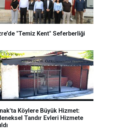
zre’de "Temiz Kent" Seferberliği
rnak'ta Köylere Büyük Hizmet:
leneksel Tandır Evleri Hizmete
ldı