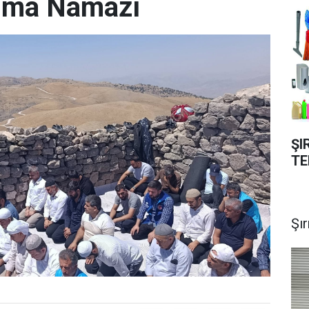
uma Namazı
ŞI
TE
Şı