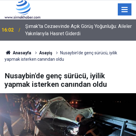
Şırnak’ta Cezaevinde Açık Görüş Yoğunluğu: Aileler
16:02
Yakınlarıyla Hasret Giderdi
5 yaban keçisini yasa dışı avlayan şahıslara idari
16:00
para cezası uygulandı
Anasayfa
Asayiş
Nusaybin'de genç sürücü, iyilik
yapmak isterken canından oldu
Nusaybin'de genç sürücü, iyilik
yapmak isterken canından oldu