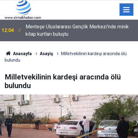
Şırnak’ta Büyük TEKNOFEST Finali: Selçuk Bayraktar
11:01
Geliyor
Anasayfa
Asayiş
Milletvekilinin kardeşi aracında ölü
bulundu
Milletvekilinin kardeşi aracında ölü
bulundu