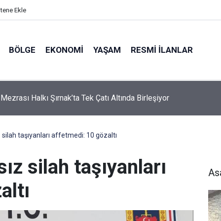
itene Ekle
BÖLGE
EKONOMI
YAŞAM
RESMI İLANLAR
Mezrası Halkı Şırnak’ta Tek Çatı Altında Birleşiyor
ilah taşıyanları affetmedi: 10 gözaltı
z silah taşıyanları
As
altı