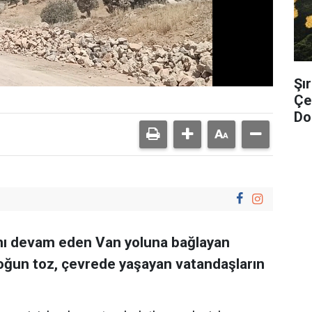
Şı
Çe
Dol
ımı devam eden Van yoluna bağlayan
ğun toz, çevrede yaşayan vatandaşların