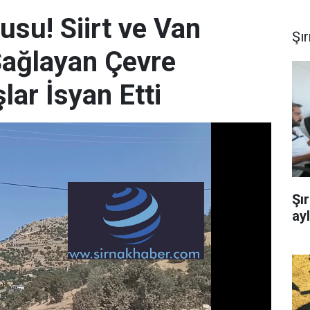
usu! Siirt ve Van
Şı
Sağlayan Çevre
ar İsyan Etti
Şı
ay