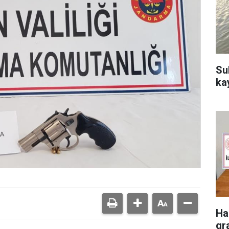
Su
ka
Ha
gr