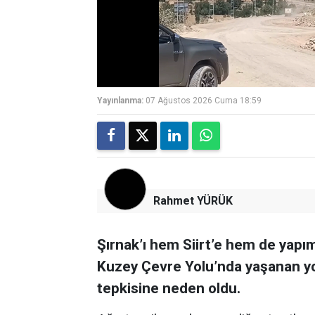
Yayınlanma:
07 Ağustos 2026 Cuma 18:59
Rahmet YÜRÜK
Şırnak’ı hem Siirt’e hem de yap
Kuzey Çevre Yolu’nda yaşanan yo
tepkisine neden oldu.