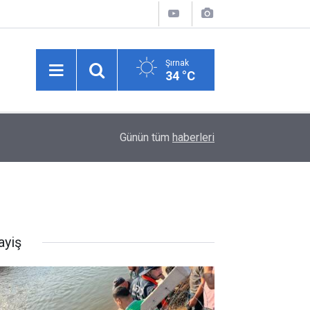
Şırnak
34 °C
15:26
Vali Ekici Başkan Mir’i Ziyaret Etti: Samimi Sohb
Günün tüm
haberleri
ayiş