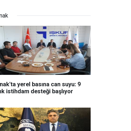
rnak
rnak'ta yerel basına can suyu: 9
lık istihdam desteği başlıyor