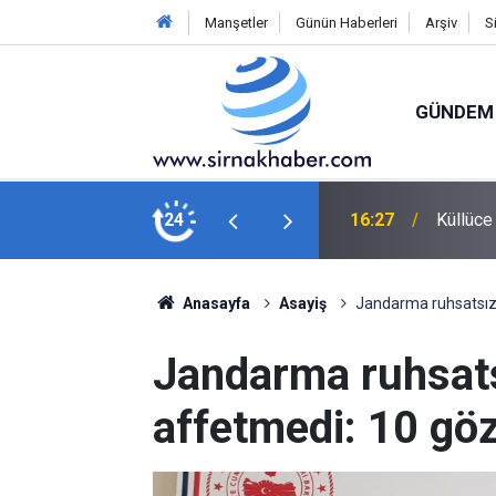
Manşetler
Günün Haberleri
Arşiv
S
GÜNDEM
ALAR ÜZERİNE… “EDİ BESE..!”
24
16:27
Küllüce 
Anasayfa
Asayiş
Jandarma ruhsatsız s
Jandarma ruhsatsı
affetmedi: 10 göz