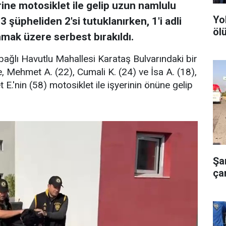
rine motosiklet ile gelip uzun namlulu
Yo
3 şüpheliden 2'si tutuklanırken, 1'i adli
ölü
nmak üzere serbest bırakıldı.
bağlı Havutlu Mahallesi Karataş Bulvarındaki bir
, Mehmet A. (22), Cumali K. (24) ve İsa A. (18),
 E.'nin (58) motosiklet ile işyerinin önüne gelip
Şa
çar