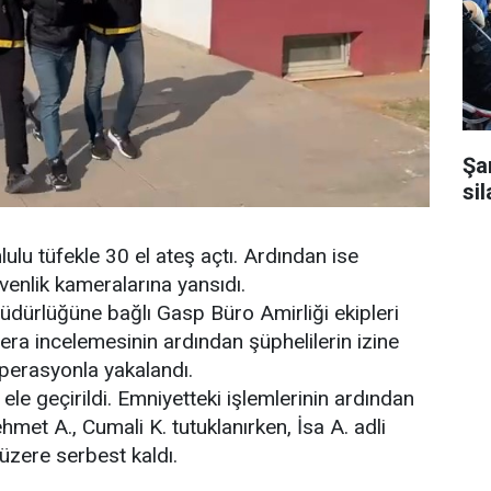
Şa
sil
lulu tüfekle 30 el ateş açtı. Ardından ise
venlik kameralarına yansıdı.
dürlüğüne bağlı Gasp Büro Amirliği ekipleri
mera incelemesinin ardından şüphelilerin izine
operasyonla yakalandı.
e geçirildi. Emniyetteki işlemlerinin ardından
met A., Cumali K. tutuklanırken, İsa A. adli
üzere serbest kaldı.