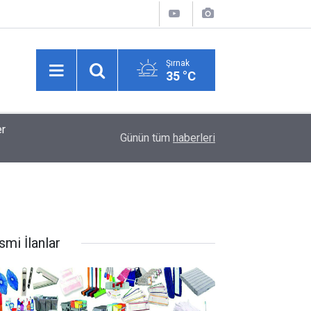
Şırnak
35 °C
11:37
Balıkçılar yeni sezona hazırlanıyor: "Halk bol m
Günün tüm
haberleri
smi İlanlar