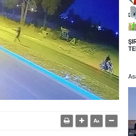
ŞI
TE
As