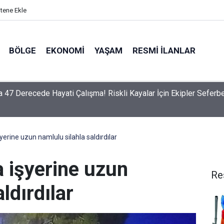
itene Ekle
BÖLGE
EKONOMI
YAŞAM
RESMI İLANLAR
 Zirai İlaç Satış Noktaları Denetlendi
erine uzun namlulu silahla saldırdılar
 işyerine uzun
Re
ldırdılar