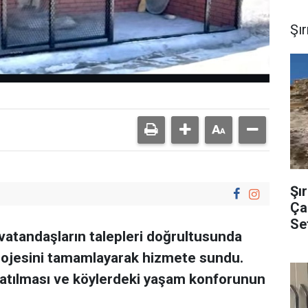
Şı
Şı
Çal
Se
i vatandaşların talepleri doğrultusunda
 projesini tamamlayarak hizmete sundu.
şatılması ve köylerdeki yaşam konforunun