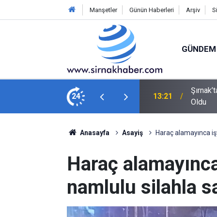
Manşetler
Günün Haberleri
Arşiv
S
GÜNDEM
ışma! Riskli Kayalar İçin Ekipler Seferber
24
12:01
Cizre’de
Anasayfa
Asayiş
Haraç alamayınca işy
Haraç alamayınca
namlulu silahla sa