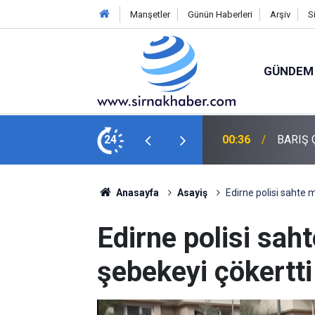
Manşetler
Günün Haberleri
Arşiv
S
GÜNDEM
YOKSA MİADI MI?
24
00:31
TEKNOFE
Anasayfa
Asayiş
Edirne polisi sahte 
Edirne polisi sa
şebekeyi çökertti