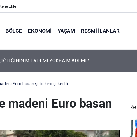
itene Ekle
BÖLGE
EKONOMI
YAŞAM
RESMI İLANLAR
ST Drone Yarışması İçin Şırnak’ta Bugün Ücretsiz Ulaşım
madeni Euro basan şebekeyi çökertti
hte madeni Euro basan
Re