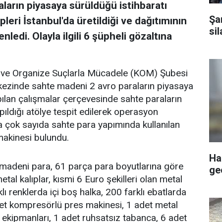
ların piyasaya sürüldüğü istihbaratı
Şa
leri İstanbul'da üretildiği ve dağıtımının
sil
ledi. Olayla ilgili 6 şüpheli gözaltına
 ve Organize Suçlarla Mücadele (KOM) Şubesi
erkezinde sahte madeni 2 avro paraların piyasaya
pılan çalışmalar çerçevesinde sahte paraların
apıldığı atölye tespit edilerek operasyon
 çok sayıda sahte para yapımında kullanılan
makinesi bulundu.
Ha
adeni para, 61 parça para boyutlarına göre
geç
tal kalıplar, kısmi 6 Euro şekilleri olan metal
klı renklerda içi boş halka, 200 farklı ebatlarda
det kompresörlü pres makinesi, 1 adet metal
kipmanları, 1 adet ruhsatsız tabanca, 6 adet