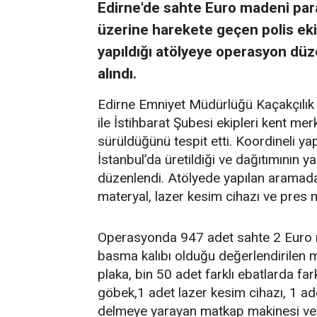
Edirne'de sahte Euro madeni para
üzerine harekete geçen polis ekip
yapıldığı atölyeye operasyon düzen
alındı.
Edirne Emniyet Müdürlüğü Kaçakçılık
ile İstihbarat Şubesi ekipleri kent m
sürüldüğünü tespit etti. Koordineli ya
İstanbul’da üretildiği ve dağıtımının y
düzenlendi. Atölyede yapılan aramada
materyal, lazer kesim cihazı ve pres 
Operasyonda 947 adet sahte 2 Euro m
basma kalıbı olduğu değerlendirilen me
plaka, bin 50 adet farklı ebatlarda far
göbek,1 adet lazer kesim cihazı, 1 a
delmeye yarayan matkap makinesi ve e