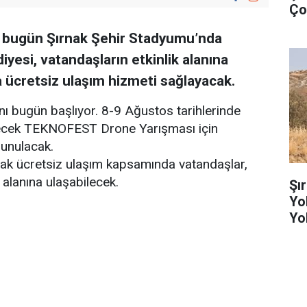
Ço
 bugün Şırnak Şehir Stadyumu’nda
iyesi, vatandaşların etkinlik alanına
a ücretsiz ulaşım hizmeti sağlayacak.
anı bugün başlıyor. 8-9 Ağustos tarihlerinde
ecek TEKNOFEST Drone Yarışması için
sunulacak.
cak ücretsiz ulaşım kapsamında vatandaşlar,
k alanına ulaşabilecek.
Şı
Yo
Yo