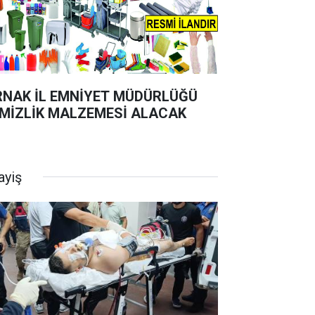
RNAK İL EMNİYET MÜDÜRLÜĞÜ
MİZLİK MALZEMESİ ALACAK
ayiş