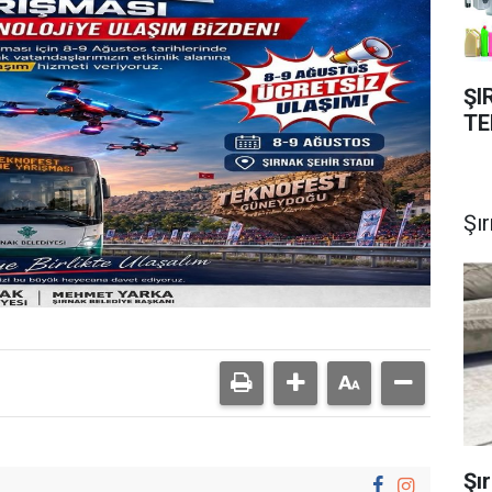
ŞI
TE
Şı
Şı