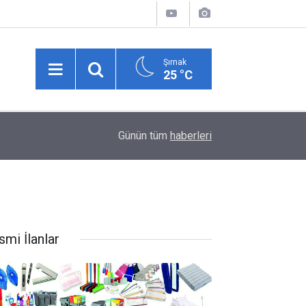
Şırnak
25 °C
00:18
KAYBOLAN HAYATLAR, SANAL BAHİS VE GER
Günün tüm
haberleri
smi İlanlar