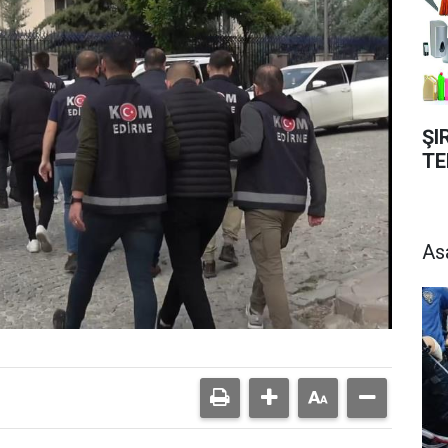
ŞI
TE
As