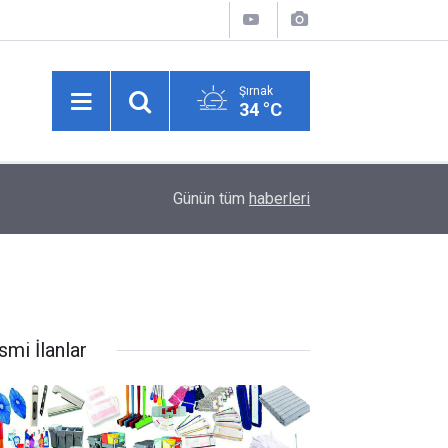
Şırnak
34 °C
10:43
Yolcu otobüsü kamyonete çarptı: 1 ölü, 15 yaralı
Günün tüm
haberleri
smi İlanlar