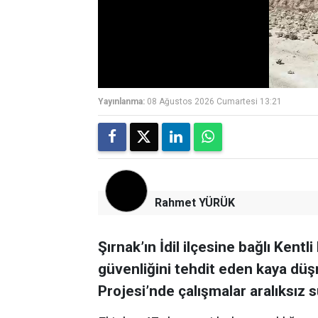
Yayınlanma:
08 Ağustos 2026 Cumartesi 13:21
Rahmet YÜRÜK
Şırnak’ın İdil ilçesine bağlı Kent
güvenliğini tehdit eden kaya düşm
Projesi’nde çalışmalar aralıksız s