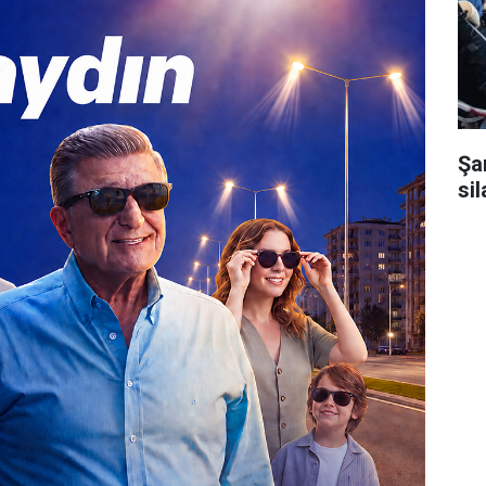
Şa
sil