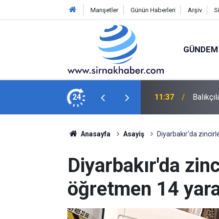
Manşetler
Günün Haberleri
Arşiv
S
GÜNDEM
yor: "Halk bol miktarda palamut yiyecek"
24
11:01
Üzüm üre
Anasayfa
Asayiş
Diyarbakır'da zincir
Diyarbakır'da zinc
öğretmen 14 yara