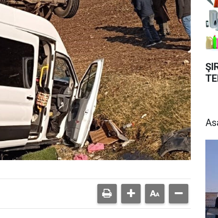
ŞI
TE
As