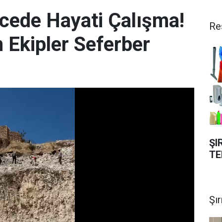
ecede Hayati Çalışma!
Re
n Ekipler Seferber
ŞI
TE
Şı