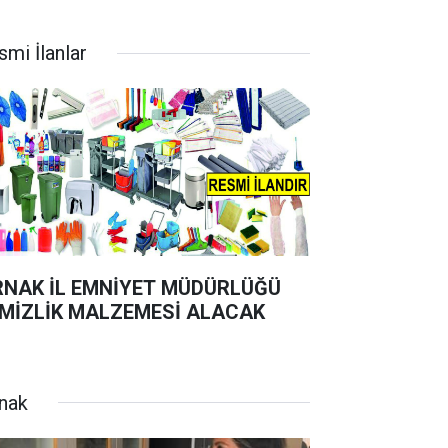
smi İlanlar
RNAK İL EMNİYET MÜDÜRLÜĞÜ
MİZLİK MALZEMESİ ALACAK
rnak