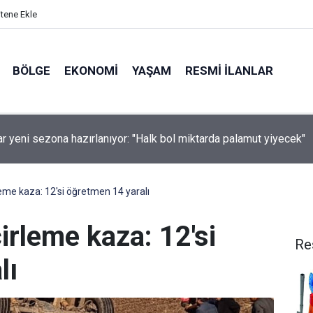
itene Ekle
BÖLGE
EKONOMI
YAŞAM
RESMI İLANLAR
ticilerine kritik hasat uyarısı!
leme kaza: 12'si öğretmen 14 yaralı
irleme kaza: 12'si
Re
lı