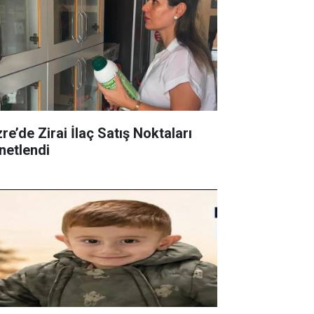
re’de Zirai İlaç Satış Noktaları
netlendi