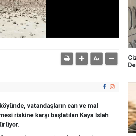
Ciz
De
li köyünde, vatandaşların can ve mal
esi riskine karşı başlatılan Kaya Islah
ürüyor.