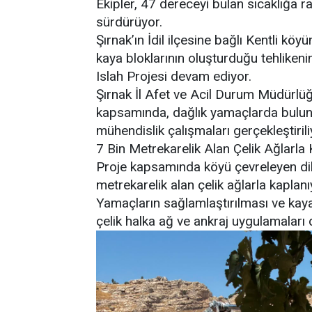
Ekipler, 47 dereceyi bulan sıcaklığa r
sürdürüyor.
Şırnak’ın İdil ilçesine bağlı Kentli kö
kaya bloklarının oluşturduğu tehlikeni
Islah Projesi devam ediyor.
Şırnak İl Afet ve Acil Durum Müdürlü
kapsamında, dağlık yamaçlarda bulunan
mühendislik çalışmaları gerçekleştirili
7 Bin Metrekarelik Alan Çelik Ağlarla
Proje kapsamında köyü çevreleyen dik
metrekarelik alan çelik ağlarla kaplanı
Yamaçların sağlamlaştırılması ve kaya 
çelik halka ağ ve ankraj uygulamaları d