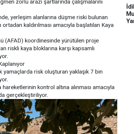
ağmen zorlu arazi şartlarında çalışmalarını
İd
Mu
yünde, yerleşim alanlarına düşme riski bulunan
Ya
n ortadan kaldırılması amacıyla başlatılan Kaya
ğü (AFAD) koordinesinde yürütülen proje
 riskli kaya bloklarına karşı kapsamlı
yor.
 Kaplanıyor
 yamaçlarda risk oluşturan yaklaşık 7 bin
yor.
hareketlerinin kontrol altına alınması amacıyla
a gerçekleştiriliyor.