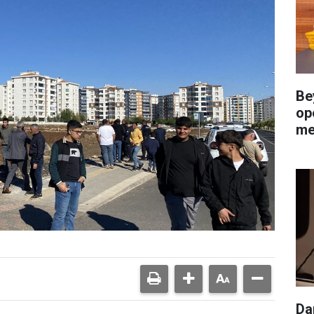
Be
op
me
Da