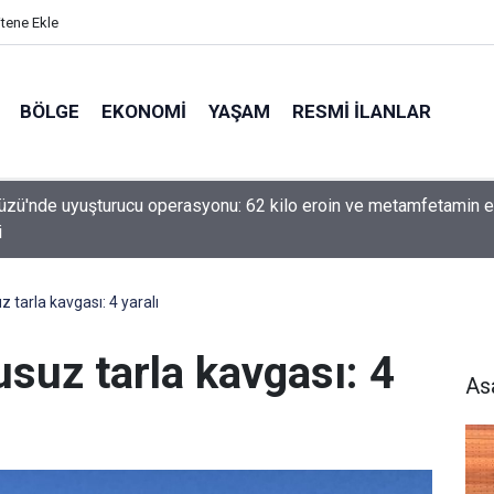
itene Ekle
BÖLGE
EKONOMI
YAŞAM
RESMI İLANLAR
üzü'nde uyuşturucu operasyonu: 62 kilo eroin ve metamfetamin e
i
 tarla kavgası: 4 yaralı
usuz tarla kavgası: 4
As