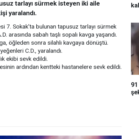
usuz tarlayı sürmek isteyen iki aile
kal
işi yaralandı.
si 7. Sokak’ta bulunan tapusuz tarlayı sürmek
e A.D. arasında sabah taşlı sopalı kavga yaşandı.
ga, öğleden sonra silahlı kavgaya dönüştü.
yeğenleri C.D., yaralandı.
k ekibi sevk edildi.
alesinin ardından kentteki hastanelere sevk edildi.
91
şe