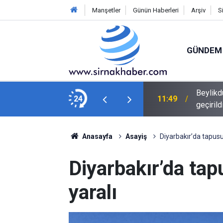
Manşetler
Günün Haberleri
Arşiv
S
GÜNDEM
Beylikd
unları Şırnak'ta Değerlendirildi
24
11:49
geçirild
Anasayfa
Asayiş
Diyarbakır’da tapusuz
Diyarbakır’da tap
yaralı