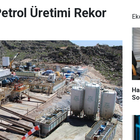
etrol Üretimi Rekor
Ek
Ha
So