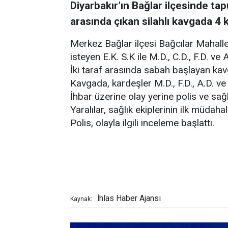
Diyarbakır’ın Bağlar ilçesinde tap
arasında çıkan silahlı kavgada 4 k
Merkez Bağlar ilçesi Bağcılar Mahalle
isteyen E.K. S.K ile M.D., C.D., F.D. v
İki taraf arasında sabah başlayan kav
Kavgada, kardeşler M.D., F.D., A.D. ve 
İhbar üzerine olay yerine polis ve sağlı
Yaralılar, sağlık ekiplerinin ilk müdah
Polis, olayla ilgili inceleme başlattı.
İhlas Haber Ajansı
Kaynak: