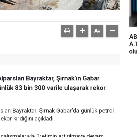
AB'
A.
ol
Alparslan Bayraktar, Şırnak'ın Gabar
nlük 83 bin 300 varile ulaşarak rekor
rslan Bayraktar, Şırnak Gabar'da günlük petrol
ekor kırdığını açıkladı.
 çalışmalarıyla üretimin artırılmaya devam