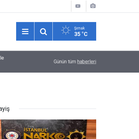
Şırnak
35 °C
le
11:40
Şırnak'ta Pamuk Tarlalarında Dikenli Kurt Takibi
Günün tüm
haberleri
ayiş