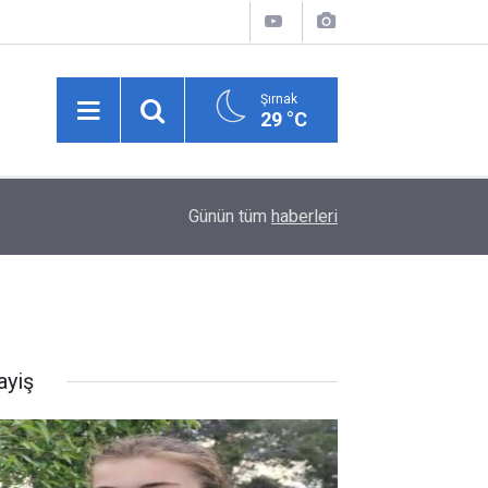
Şırnak
29 °C
20:13
HATSU, Batıayrancı’da 25 yıllık içme suyu şebek
Günün tüm
haberleri
ayiş