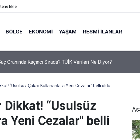
itene Ekle
BÖLGE
EKONOMI
YAŞAM
RESMI İLANLAR
nu öldürüp evini ve aracını ateşe verdi
kkat! “Usulsüz Çakar Kullananlara Yeni Cezalar" belli oldu
 Dikkat! “Usulsüz
As
a Yeni Cezalar" belli