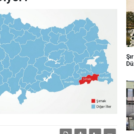
Şı
Dü