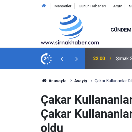
Manşetler
Günün Haberleri
Arşiv
S
GÜNDEM
ada? TÜİK Verileri Ne Diyor?
24
21:19
Komşusu
Anasayfa
Asayiş
Çakar Kullananlar Di
Çakar Kullananlar
Çakar Kullananlar
oldu