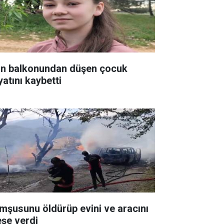
in balkonundan düşen çocuk
yatını kaybetti
mşusunu öldürüp evini ve aracını
eşe verdi