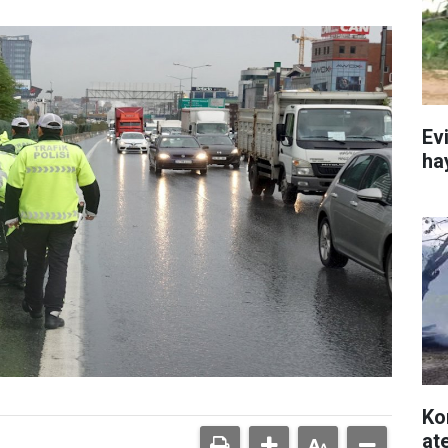
Ev
ha
Ko
at