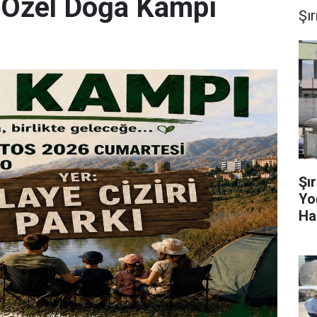
e Özel Doğa Kampı
Şı
Şı
Yo
Ha