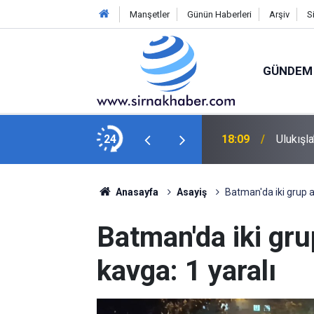
Manşetler
Günün Haberleri
Arşiv
S
GÜNDEM
Tercihleri son güne bırakmayın"
24
18:09
Ulukışla
Anasayfa
Asayiş
Batman'da iki grup ar
Batman'da iki gru
kavga: 1 yaralı