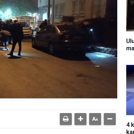
Ul
ma
4 
ka