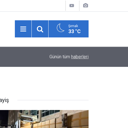
Şırnak
33 °C
17:00
Kavurucu sıcakta hem kanalda yüzdüler hem kar
Günün tüm
haberleri
ayiş