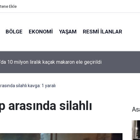
itene Ekle
BÖLGE
EKONOMI
YAŞAM
RESMI İLANLAR
’da 10 milyon liralık kaçak makaron ele geçirildi
asında silahlı kavga: 1 yaralı
p arasında silahlı
As