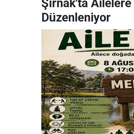
Şırnak'ta Aileler
Düzenleniyor