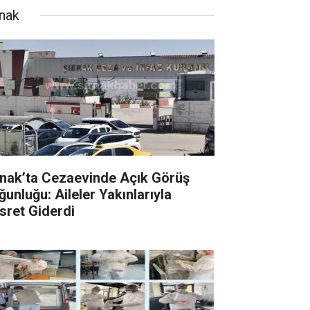
rnak
rnak’ta Cezaevinde Açık Görüş
ğunluğu: Aileler Yakınlarıyla
sret Giderdi