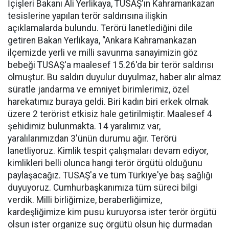
İçişleri Bakanı Ali Yerlikaya, TUSAŞ'ın Kahramankazan
tesislerine yapılan terör saldırısına ilişkin
açıklamalarda bulundu. Terörü lanetlediğini dile
getiren Bakan Yerlikaya, “Ankara Kahramankazan
ilçemizde yerli ve milli savunma sanayimizin göz
bebeği TUSAŞ'a maalesef 15.26'da bir terör saldırısı
olmuştur. Bu saldırı duyulur duyulmaz, haber alır almaz
süratle jandarma ve emniyet birimlerimiz, özel
harekatımız buraya geldi. Biri kadın biri erkek olmak
üzere 2 terörist etkisiz hale getirilmiştir. Maalesef 4
şehidimiz bulunmakta. 14 yaralımız var,
yaralılarımızdan 3'ünün durumu ağır. Terörü
lanetliyoruz. Kimlik tespit çalışmaları devam ediyor,
kimlikleri belli olunca hangi terör örgütü olduğunu
paylaşacağız. TUSAŞ'a ve tüm Türkiye'ye baş sağlığı
duyuyoruz. Cumhurbaşkanımıza tüm süreci bilgi
verdik. Milli birliğimize, beraberliğimize,
kardeşliğimize kim pusu kuruyorsa ister terör örgütü
olsun ister organize suç örgütü olsun hiç durmadan