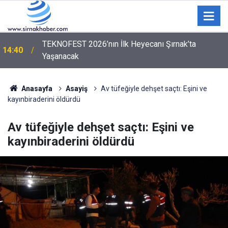
Milletvekili Mehmet Zeki İrmez’den Habur Tepkisi:
14:16
"40 Derece Sıcakta Bekletilmek Eziyete Dönüştü"
Anasayfa
Asayiş
Av tüfeğiyle dehşet saçtı: Eşini ve
kayınbiraderini öldürdü
Av tüfeğiyle dehşet saçtı: Eşini ve
kayınbiraderini öldürdü