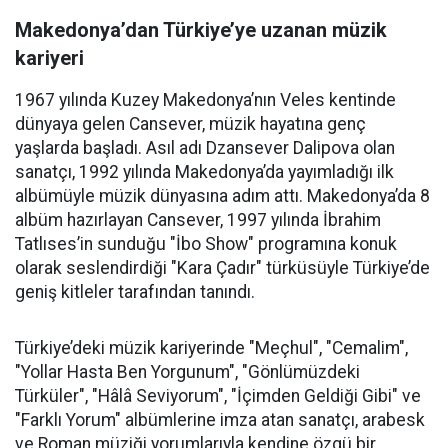
Makedonya’dan Türkiye’ye uzanan müzik
kariyeri
1967 yılında Kuzey Makedonya’nın Veles kentinde
dünyaya gelen Cansever, müzik hayatına genç
yaşlarda başladı. Asıl adı Dzansever Dalipova olan
sanatçı, 1992 yılında Makedonya’da yayımladığı ilk
albümüyle müzik dünyasına adım attı. Makedonya’da 8
albüm hazırlayan Cansever, 1997 yılında İbrahim
Tatlıses’in sunduğu "İbo Show" programına konuk
olarak seslendirdiği "Kara Çadır" türküsüyle Türkiye’de
geniş kitleler tarafından tanındı.
Türkiye’deki müzik kariyerinde "Meçhul", "Cemalim",
"Yollar Hasta Ben Yorgunum", "Gönlümüzdeki
Türküler", "Hâlâ Seviyorum", "İçimden Geldiği Gibi" ve
"Farklı Yorum" albümlerine imza atan sanatçı, arabesk
ve Roman müziği yorumlarıyla kendine özgü bir